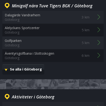
Minigolf nära Tuve Tigers BGK / Göteborg
Dalagärde Vandrarhem
3 km
Göteborg
Alelyckans Sportcenter
5 km
Göteborg
Golfparken
5 km
Göteborg
Äventyrsgolfbana i Slottsskogen
6 km
Göteborg
Se alla i Göteborg
Aktiviteter i Göteborg