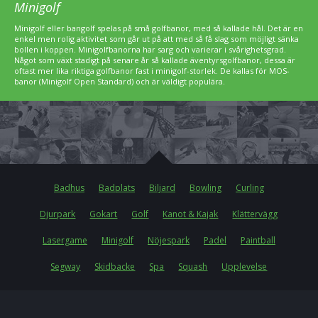
Minigolf
Minigolf eller bangolf spelas på små golfbanor, med så kallade hål. Det är en
enkel men rolig aktivitet som går ut på att med så få slag som möjligt sänka
bollen i koppen. Minigolfbanorna har sarg och varierar i svårighetsgrad.
Något som växt stadigt på senare år så kallade äventyrsgolfbanor, dessa är
oftast mer lika riktiga golfbanor fast i minigolf-storlek. De kallas för MOS-
banor (Minigolf Open Standard) och är väldigt populära.
Badhus
Badplats
Biljard
Bowling
Curling
Djurpark
Gokart
Golf
Kanot & Kajak
Klättervägg
Lasergame
Minigolf
Nöjespark
Padel
Paintball
Segway
Skidbacke
Spa
Squash
Upplevelse