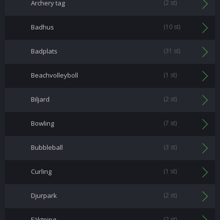
Archery tag
(2 st)
Badhus
(10 st)
Badplats
(31 st)
Beachvolleyboll
(1 st)
Biljard
(2 st)
Bowling
(7 st)
Bubbleball
(3 st)
Curling
(1 st)
Djurpark
(2 st)
Fäktning
(2 st)