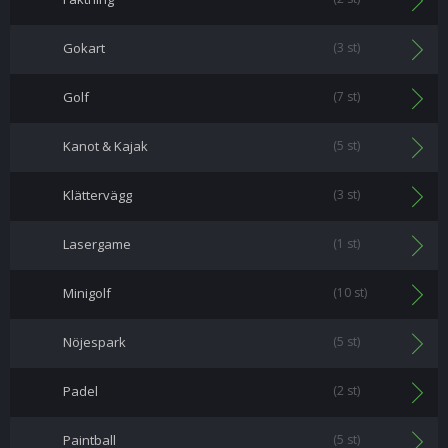
Gokart
(3 st)
Golf
(7 st)
Kanot & Kajak
(5 st)
Klättervägg
(3 st)
Lasergame
(1 st)
Minigolf
(10 st)
Nöjespark
(5 st)
Padel
(2 st)
Paintball
(5 st)