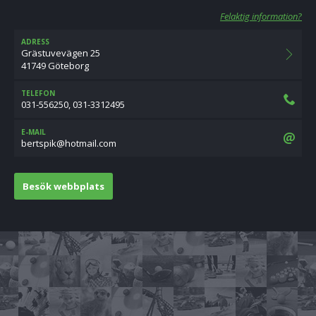
Felaktig information?
ADRESS
Grästuvevägen 25
41749 Göteborg
TELEFON
031-556250, 031-3312495
E-MAIL
moc.liamtoh@kipstreb
Besök webbplats