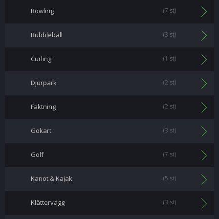
Bowling
(7 st)
Bubbleball
(3 st)
Curling
(1 st)
Djurpark
(2 st)
Fäktning
(2 st)
Gokart
(3 st)
Golf
(7 st)
Kanot & Kajak
(5 st)
Klättervägg
(3 st)