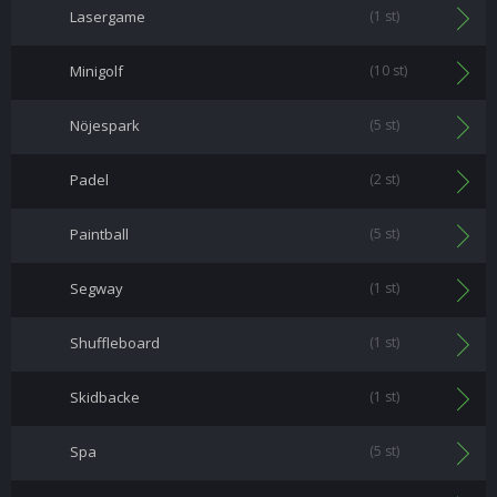
Lasergame
(1 st)
Minigolf
(10 st)
Nöjespark
(5 st)
Padel
(2 st)
Paintball
(5 st)
Segway
(1 st)
Shuffleboard
(1 st)
Skidbacke
(1 st)
Spa
(5 st)