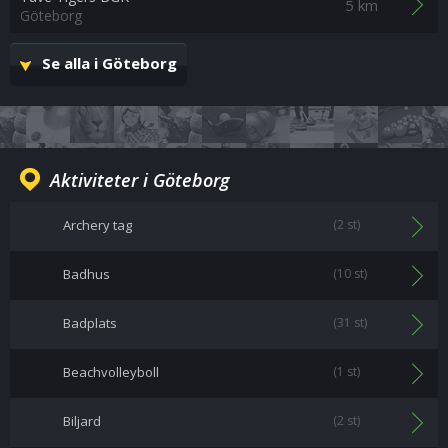
5 km
Göteborg
Se alla i Göteborg
Aktiviteter i Göteborg
Archery tag
(2 st)
Badhus
(10 st)
Badplats
(31 st)
Beachvolleyboll
(1 st)
Biljard
(2 st)