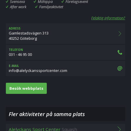
Svensexa
Möhippa
Företagsevent
After work
Familjeaktivitet
Felaktig information?
ADRESS
Gamlestadsvägen 313
40252 Göteborg
TELEFON
031 - 46 95 00
E-MAIL
moc.retnectropssnakcylela@ofni
Besök webbplats
Fler aktiviteter på samma plats
Alelyckans Sport Center
Squash