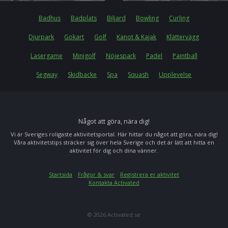
Badhus
Badplats
Biljard
Bowling
Curling
Djurpark
Gokart
Golf
Kanot & Kajak
Klättervägg
Lasergame
Minigolf
Nöjespark
Padel
Paintball
Segway
Skidbacke
Spa
Squash
Upplevelse
Något att göra, nära dig!
Vi är Sveriges roligaste aktivitetsportal. Här hittar du något att göra, nära dig!
Våra aktivitetstips sträcker sig över hela Sverige och det är lätt att hitta en
aktivitet för dig och dina vänner.
Startsida
Frågor & svar
Registrera er aktivitet
Kontakta Activated
© 2026 Activated.se