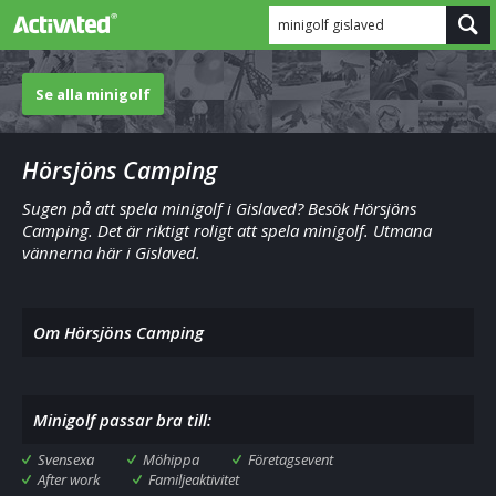
minigolf gislaved
Se alla minigolf
Hörsjöns Camping
Sugen på att spela minigolf i Gislaved? Besök Hörsjöns
Camping. Det är riktigt roligt att spela minigolf. Utmana
vännerna här i Gislaved.
Om Hörsjöns Camping
Minigolf passar bra till:
Svensexa
Möhippa
Företagsevent
After work
Familjeaktivitet