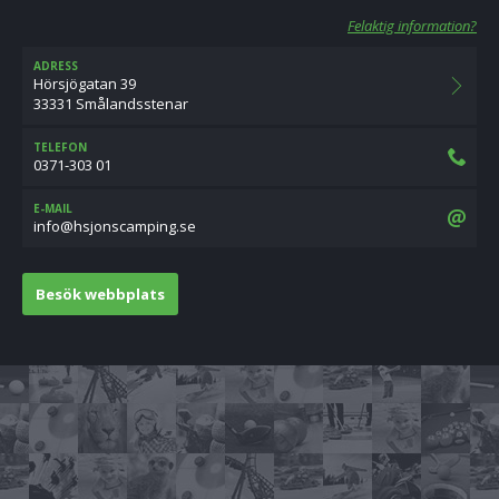
Felaktig information?
ADRESS
Hörsjögatan 39
33331 Smålandsstenar
TELEFON
0371-303 01
E-MAIL
es.gnipmacsnojsh@ofni
Besök webbplats