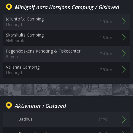
Minigolf nära Hörsjöns Camping / Gislaved
Jälluntofta Camping
15 km
Unnaryd
Skärshults Camping
18 km
Hyltebruk
Fegenkioskens Kanoting & Fiskecenter
24 km
Fegen
Vallsnäs Camping
26 km
Unnaryd
Aktiviteter i Gislaved
Badhus
(2 st)