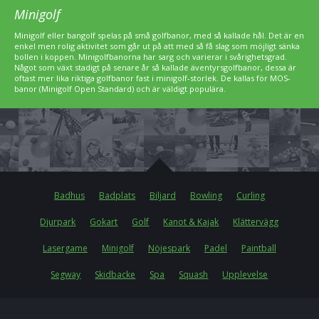
Minigolf
Minigolf eller bangolf spelas på små golfbanor, med så kallade hål. Det är en
enkel men rolig aktivitet som går ut på att med så få slag som möjligt sänka
bollen i koppen. Minigolfbanorna har sarg och varierar i svårighetsgrad.
Något som växt stadigt på senare år så kallade äventyrsgolfbanor, dessa är
oftast mer lika riktiga golfbanor fast i minigolf-storlek. De kallas för MOS-
banor (Minigolf Open Standard) och är väldigt populära.
Badhus
Badplats
Biljard
Bowling
Curling
Djurpark
Gokart
Golf
Kanot & Kajak
Klättervägg
Lasergame
Minigolf
Nöjespark
Padel
Paintball
Segway
Skidbacke
Spa
Squash
Upplevelse