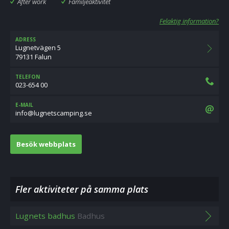
After work
Familjeaktivitet
Felaktig information?
ADRESS
Lugnetvägen 5
79131 Falun
TELEFON
023-654 00
E-MAIL
es.gnipmacstengul@ofni
Besök webbplats
Fler aktiviteter på samma plats
Lugnets badhus
Badhus