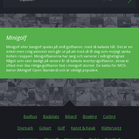
Minigolf
Minigolf eller bangolf spelas på små golfbanor, med så kallade hål. Det är en
enkel men rolig aktivitet som går ut på att med så få slag som möjligt sänka
bollen i koppen. Minigolfbanorna har sarg och varierar i svårighetsgrad.
Något som växt stadigt på senare år så kallade äventyrsgolfbanor, dessa är
oftast mer lika riktiga golfbanor fast i minigolf-storlek. De kallas för MOS-
banor (Minigolf Open Standard) och är väldigt populära.
Badhus
Badplats
Biljard
Bowling
Curling
Djurpark
Gokart
Golf
Kanot & Kajak
Klättervägg