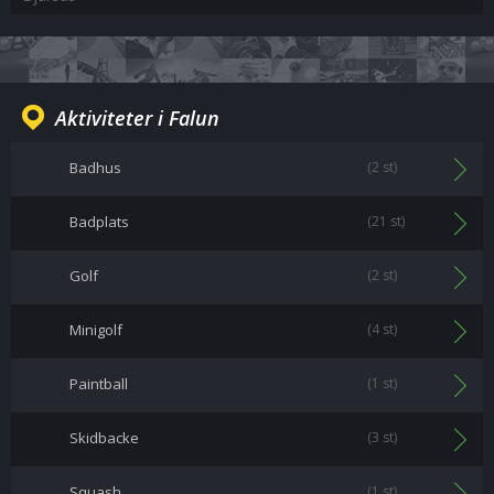
Aktiviteter i Falun
Badhus
(2 st)
Badplats
(21 st)
Golf
(2 st)
Minigolf
(4 st)
Paintball
(1 st)
Skidbacke
(3 st)
Squash
(1 st)