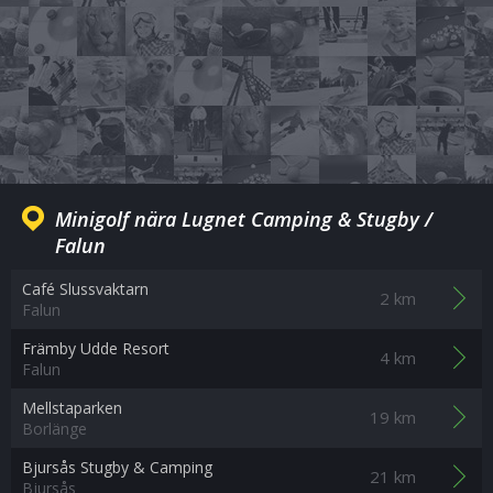
Minigolf nära Lugnet Camping & Stugby /
Falun
Café Slussvaktarn
2 km
Falun
Främby Udde Resort
4 km
Falun
Mellstaparken
19 km
Borlänge
Bjursås Stugby & Camping
21 km
Bjursås