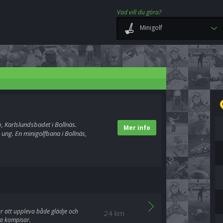
Vad vill du göra?
Minigolf
, Karlslundsbadet i Bollnäs.
Mer info
ung. En minigolfbana i Bollnäs,
r att uppleva både glädje och
24 km
na kompisar.