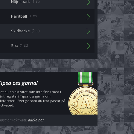
Nöjespark
(1 st)
Paintball
(1 st)
Skidbacke
(2 st)
Spa
(1 st)
Tipsa oss gärna!
et du en aktivitet som inte finns med i
årt register? Tipsa oss gärna om
ktiviteter i Sverige som du tror passar på
ctivated.
ipsa om aktivitet:
Klicka här