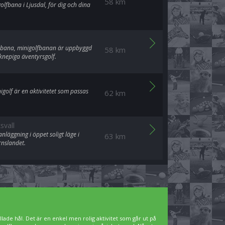
58 km
lfbana i Ljusdal, för dig och dina
f bana, minigolfbanan är uppbyggd
58 km
knepiga äventyrsgolf.
igolf är en aktivitetet som passas
62 km
svall
läggning i öppet soligt läge i
63 km
rnslandet.
lade hål. Det är en enkel men rolig aktivitet som går ut på