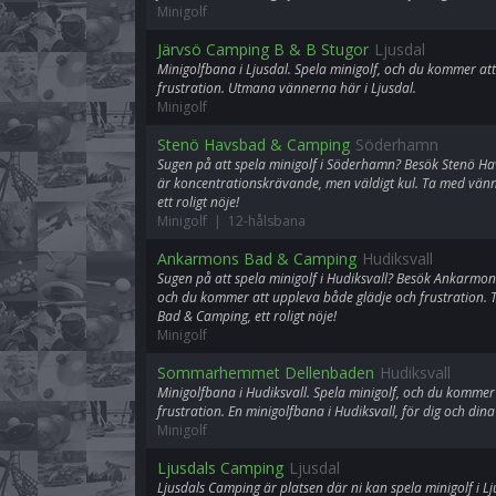
Minigolf
Järvsö Camping B & B Stugor
Ljusdal
Minigolfbana i Ljusdal. Spela minigolf, och du kommer at
frustration. Utmana vännerna här i Ljusdal.
Minigolf
Stenö Havsbad & Camping
Söderhamn
Sugen på att spela minigolf i Söderhamn? Besök Stenö Ha
är koncentrationskrävande, men väldigt kul. Ta med vän
ett roligt nöje!
Minigolf | 12-hålsbana
Ankarmons Bad & Camping
Hudiksvall
Sugen på att spela minigolf i Hudiksvall? Besök Ankarmon
och du kommer att uppleva både glädje och frustration.
Bad & Camping, ett roligt nöje!
Minigolf
Sommarhemmet Dellenbaden
Hudiksvall
Minigolfbana i Hudiksvall. Spela minigolf, och du kommer
frustration. En minigolfbana i Hudiksvall, för dig och din
Minigolf
Ljusdals Camping
Ljusdal
Ljusdals Camping är platsen där ni kan spela minigolf i Lj