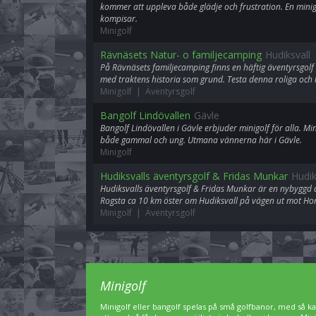
kommer att uppleva både glädje och frustration. En minigo
kompisar.
Minigolf
Rävnäsets Natur- o familjecamping
Hudiksvall
På Rävnäsets familjecamping finns en häftig äventyrsgol
med traktens historia som grund. Testa denna roliga och 
Minigolf | Äventyrsgolf
Bangolf Lindövallen
Gävle
Bangolf Lindövallen i Gävle erbjuder minigolf för alla. Min
både gammal och ung. Utmana vännerna här i Gävle.
Minigolf
Hudiksvalls äventyrsgolf & Fridas Munkar
Hudik
Hudiksvalls äventyrsgolf & Fridas Munkar är en nybyggd an
Rogsta ca 10 km öster om Hudiksvall på vägen ut mot Ho
Minigolf | Äventyrsgolf
Minigolf
Minigolf eller bangolf spelas på små golfbanor, med så kal