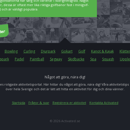
igolfbanorna har sarg och varierar i svårighetsgrad. Något
 dessa är oftast mer lika riktiga golfbanor fast i minigolf-
 och är väldigt populära.
Bowling
Curling
Djurpark
Gokart
Golf
Kanot & Kajak
Klätte
spark
Padel
Paintball
Segway
Skidbacke
Spa
Squash
Upple
Något att göra, nära dig!
es roligaste aktivitetsportal. Här hittar du något att göra, nära dig! Våra aktivitetstips
över hela Sverige och det är lätt att hitta en aktivitet för dig och dina vänner.
Startsida
Frågor & svar
Registrera er aktivitet
Kontakta Activated
© 2026 Activated.se