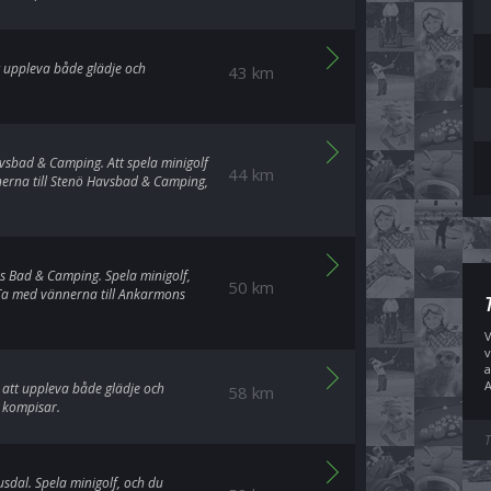
t uppleva både glädje och
43 km
vsbad & Camping. Att spela minigolf
44 km
nerna till Stenö Havsbad & Camping,
s Bad & Camping. Spela minigolf,
50 km
 Ta med vännerna till Ankarmons
V
v
a
A
 att uppleva både glädje och
58 km
a kompisar.
T
usdal. Spela minigolf, och du