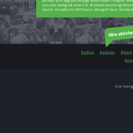
att med så få slag som möjligt sänka bollen i koppen. Min
som växt stadigt på senare år så kallade äventyrsgolfbanor,
storlek. De kallas för MOS-banor (Minigolf Open Standard)
Badhus
Badplats
Biljard
Nöje
Vi är Sverig