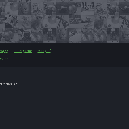
rvägg
Lasergame
Minigolf
velse
 sträcker sig