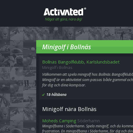
Minigolf i Bollnäs
Bollnäs Bangolfklubb, Karlslundsbadet
Minigolf i Bollnäs
Välkommen att spela minigolf hos Bollnäs Bangolfklubb
Minigolf är en aktivitetet som passas både gammal och 
för dig och dina kompisar.
18-hålsbana
Minigolf nära Bollnäs
Moheds Camping
Söderhamn
Minigolfbana i Söderhamn. Spela minigolf, och du komme
frustration. En minigolfbana i Söderhamn, för dig och di