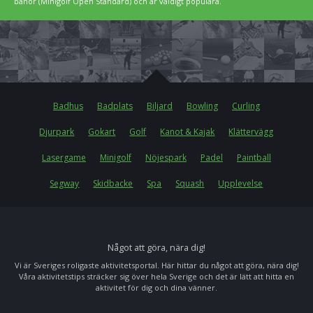
banor (Minigolf Open Standard) och är väldigt populära.
Badhus
Badplats
Biljard
Bowling
Curling
Djurpark
Gokart
Golf
Kanot & Kajak
Klättervägg
Lasergame
Minigolf
Nöjespark
Padel
Paintball
Segway
Skidbacke
Spa
Squash
Upplevelse
Något att göra, nära dig!
Vi är Sveriges roligaste aktivitetsportal. Här hittar du något att göra, nära dig!
Våra aktivitetstips sträcker sig över hela Sverige och det är lätt att hitta en
aktivitet för dig och dina vänner.