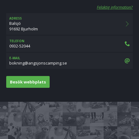
Felaktig information?
ADRESS
Balsjö
91692 Bjurholm
TELEFON
0932-52044
E-MAIL
es.gnipmacsnojsgna@gninkob
Besök webbplats