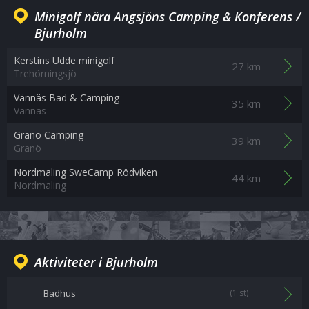
Minigolf nära Angsjöns Camping & Konferens /
Bjurholm
Kerstins Udde minigolf
27 km
Trehörningsjö
Vännäs Bad & Camping
35 km
Vännäs
Granö Camping
39 km
Granö
Nordmaling SweCamp Rödviken
44 km
Nordmaling
Aktiviteter i Bjurholm
Badhus
(1 st)