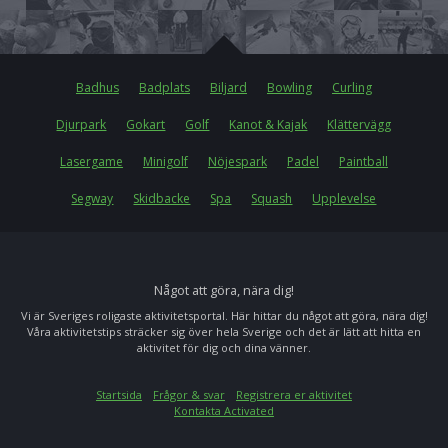
Badhus
Badplats
Biljard
Bowling
Curling
Djurpark
Gokart
Golf
Kanot & Kajak
Klättervägg
Lasergame
Minigolf
Nöjespark
Padel
Paintball
Segway
Skidbacke
Spa
Squash
Upplevelse
Något att göra, nära dig!
Vi är Sveriges roligaste aktivitetsportal. Här hittar du något att göra, nära dig!
Våra aktivitetstips sträcker sig över hela Sverige och det är lätt att hitta en
aktivitet för dig och dina vänner.
Startsida
Frågor & svar
Registrera er aktivitet
Kontakta Activated