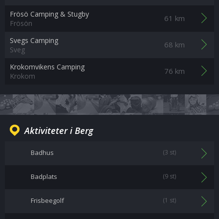
Frösö Camping & Stugby
61 km
Frösön
Svegs Camping
68 km
Sveg
Krokomvikens Camping
76 km
Krokom
Aktiviteter i Berg
Badhus
(3 st)
Badplats
(9 st)
Frisbeegolf
(1 st)