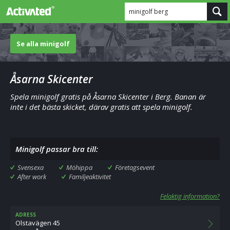
minigolf berg
Se alla minigolf
Åsarna Skicenter
Spela minigolf gratis på Åsarna Skicenter i Berg. Banan är
inte i det bästa skicket, därav gratis att spela minigolf.
Minigolf passar bra till:
Svensexa
Möhippa
Företagsevent
After work
Familjeaktivitet
Felaktig information?
ADRESS
Olstavägen 45