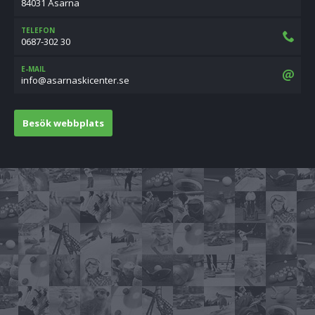
84031 Åsarna
TELEFON
0687-302 30
E-MAIL
es.retneciksanrasa@ofni
Besök webbplats