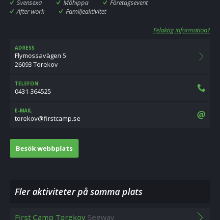
Svensexa
Möhippa
Företagsevent
After work
Familjeaktivitet
Felaktig information?
ADRESS
Flymossavägen 5
26093 Torekov
TELEFON
0431-364525
E-MAIL
es.pmactsrif@vokerot
Besök webbplats
Fler aktiviteter på samma plats
First Camp Torekov
Segway