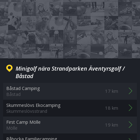
Minigolf nära Strandparken Äventyrsgolf /
Båstad
Båstad Camping
17 km
Båstad
Skummeslövs Ekocamping
18 km
Skummeslövsstrand
First Camp Mölle
19 km
Mölle
Råbocka Familjecamping