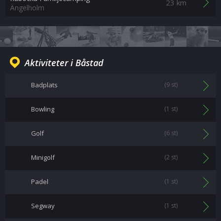
23 km
Ängelholm
Aktiviteter i Båstad
Badplats
(9 st)
Bowling
(1 st)
Golf
(6 st)
Minigolf
(2 st)
Padel
(1 st)
Segway
(1 st)