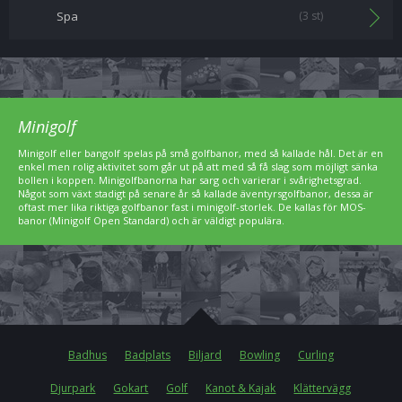
Spa
(3 st)
Minigolf
Minigolf eller bangolf spelas på små golfbanor, med så kallade hål. Det är en
enkel men rolig aktivitet som går ut på att med så få slag som möjligt sänka
bollen i koppen. Minigolfbanorna har sarg och varierar i svårighetsgrad.
Något som växt stadigt på senare år så kallade äventyrsgolfbanor, dessa är
oftast mer lika riktiga golfbanor fast i minigolf-storlek. De kallas för MOS-
banor (Minigolf Open Standard) och är väldigt populära.
Badhus
Badplats
Biljard
Bowling
Curling
Djurpark
Gokart
Golf
Kanot & Kajak
Klättervägg