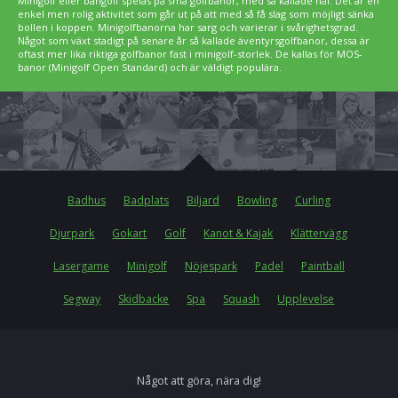
Minigolf eller bangolf spelas på små golfbanor, med så kallade hål. Det är en
enkel men rolig aktivitet som går ut på att med så få slag som möjligt sänka
bollen i koppen. Minigolfbanorna har sarg och varierar i svårighetsgrad.
Något som växt stadigt på senare år så kallade äventyrsgolfbanor, dessa är
oftast mer lika riktiga golfbanor fast i minigolf-storlek. De kallas för MOS-
banor (Minigolf Open Standard) och är väldigt populära.
Badhus
Badplats
Biljard
Bowling
Curling
Djurpark
Gokart
Golf
Kanot & Kajak
Klättervägg
Lasergame
Minigolf
Nöjespark
Padel
Paintball
Segway
Skidbacke
Spa
Squash
Upplevelse
Något att göra, nära dig!