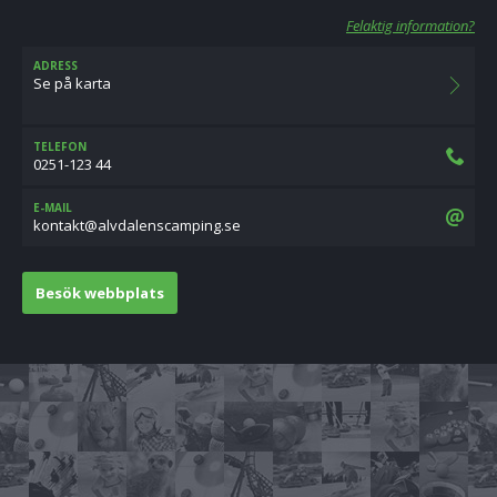
Felaktig information?
ADRESS
Se på karta
TELEFON
0251-123 44
E-MAIL
es.gnipmacsneladvla@tkatnok
Besök webbplats