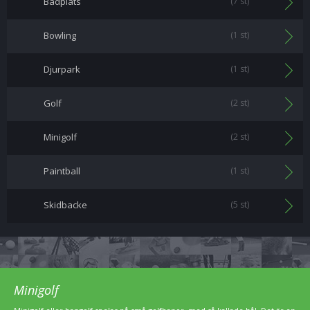
Badplats
(7 st)
Bowling
(1 st)
Djurpark
(1 st)
Golf
(2 st)
Minigolf
(2 st)
Paintball
(1 st)
Skidbacke
(5 st)
Minigolf