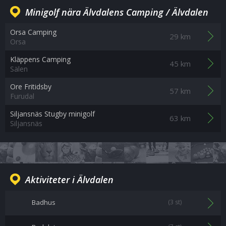
Minigolf nära Älvdalens Camping / Älvdalen
Orsa Camping
29 km
Orsa
Kläppens Camping
45 km
Sälen
Ore Fritidsby
57 km
Furudal
Siljansnäs Stugby minigolf
63 km
Siljansnäs
Aktiviteter i Älvdalen
Badhus
(3 st)