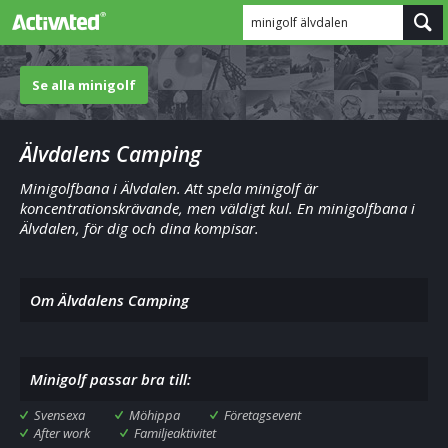
minigolf älvdalen
Se alla minigolf
Älvdalens Camping
Minigolfbana i Älvdalen. Att spela minigolf är
koncentrationskrävande, men väldigt kul. En minigolfbana i
Älvdalen, för dig och dina kompisar.
Om Älvdalens Camping
Minigolf passar bra till:
Svensexa
Möhippa
Företagsevent
After work
Familjeaktivitet