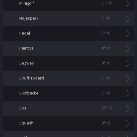
Minigolf
(11 st)
Nöjespark
(1 st)
Padel
(3 st)
Paintball
(6 st)
Segway
(6 st)
Shuffleboard
(1 st)
Skidbacke
(1 st)
Spa
(20 st)
Squash
(6 st)