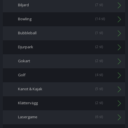
Biljard
(7 st)
Bowling
(14 st)
Bubbleball
(1 st)
Djurpark
(2 st)
Gokart
(2 st)
Golf
(4 st)
Kanot & Kajak
(5 st)
Klättervägg
(2 st)
Lasergame
(6 st)