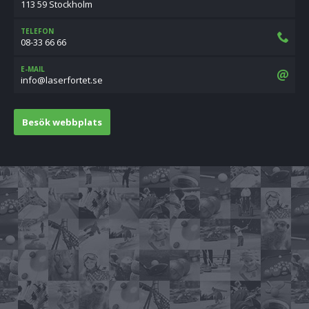
113 59 Stockholm
TELEFON
08-33 66 66
E-MAIL
es.tetrofresal@ofni
Besök webbplats