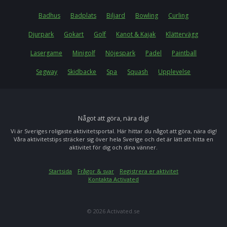
Badhus
Badplats
Biljard
Bowling
Curling
Djurpark
Gokart
Golf
Kanot & Kajak
Klättervägg
Lasergame
Minigolf
Nöjespark
Padel
Paintball
Segway
Skidbacke
Spa
Squash
Upplevelse
Något att göra, nära dig!
Vi är Sveriges roligaste aktivitetsportal. Här hittar du något att göra, nära dig!
Våra aktivitetstips sträcker sig över hela Sverige och det är lätt att hitta en
aktivitet för dig och dina vänner.
Startsida
Frågor & svar
Registrera er aktivitet
Kontakta Activated
© 2026 Activated.se