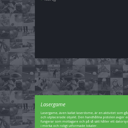
Lasergame
Lasergame, även kallat laserdome, är en aktivitet som gå
och utplacerade objekt. Den handhållna pistolen avger en I
fungerar som mottagare och på så sätt håller ett dators
i mörka och roligt utformade lokaler.