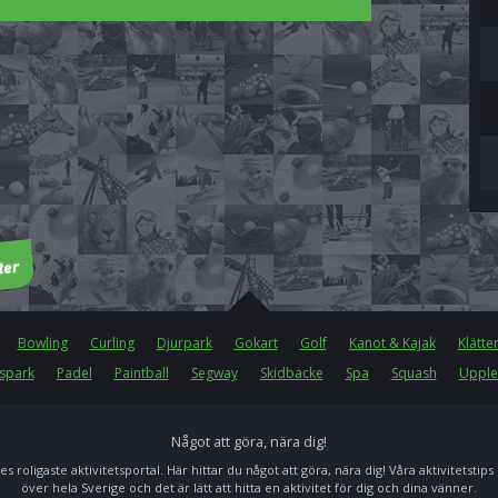
Bowling
Curling
Djurpark
Gokart
Golf
Kanot & Kajak
Klätte
spark
Padel
Paintball
Segway
Skidbacke
Spa
Squash
Upple
Något att göra, nära dig!
es roligaste aktivitetsportal. Här hittar du något att göra, nära dig! Våra aktivitetstips
över hela Sverige och det är lätt att hitta en aktivitet för dig och dina vänner.