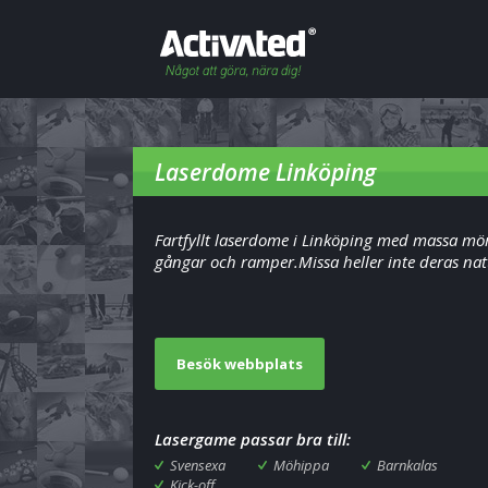
Laserdome Linköping
Fartfyllt laserdome i Linköping med massa mö
gångar och ramper.Missa heller inte deras nat
Besök webbplats
Lasergame passar bra till:
Svensexa
Möhippa
Barnkalas
Kick-off