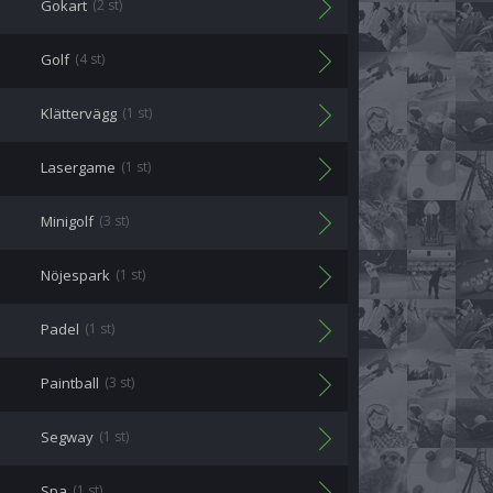
Gokart
(2 st)
Golf
(4 st)
Klättervägg
(1 st)
Lasergame
(1 st)
Minigolf
(3 st)
Nöjespark
(1 st)
Padel
(1 st)
Paintball
(3 st)
Segway
(1 st)
Spa
(1 st)