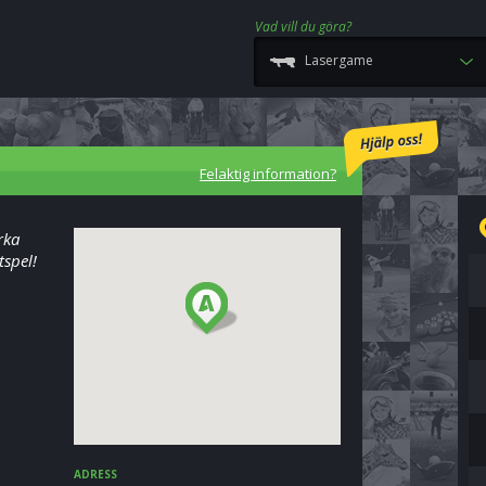
Vad vill du göra?
Lasergame
Felaktig information?
rka
tspel!
ADRESS