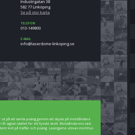
Industrigatan 38
582 77 Linköping
Se på stor karta
TELEFON
013-149800
E-MAIL
es.gnipoknil-emodresal@ofni
r ut på att samla poäng genom att skjuta på motståndare
R-signal istället för ett fysiskt skott. Motståndarens väst
ystem koll på träffar och poäng. Lasergame utövas inomhus