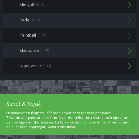
Minigolf
(5 st)
Padel
(1 st)
Paintball
(1 st)
Skidbacke
(1 st)
Upplevelse
(1 st)
Kanot & Kajak
En kanot är en långsmal båt med öppet däck för flera personer.
Tillsammans paddlar ni er fram över det stillsamma vattnet och njuter av
den härliga svenska naturen. En kajak däremot är som en täckt kanot med
en eller flera öppningar, kallat sittbrunnar.