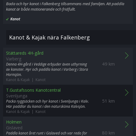
Bada och hyr kanot i Falkenberg tillsammans med familjen. Att paddla
kanot är både motionerande och fridfullt.
Kanot
Kanot & Kajak nära Falkenberg
Stättareds 4H-gård
Varberg
49 km
Denna 4H-gård i Veddige erbjuder även uthyrning
av kanoter. Hyr och paddla kanot i Varberg i Stora
Hornsjön.
Kanot & Kajak | Kanot
T.Gustafssons Kanotcentral
Svenljunga
51 km
Packa ryggsäcken och hyr kanot i Svenljunga i Kalv.
Här paddlar du kanot i den natursköna Kalvsjön.
Kanot & Kajak | Kanot
Holmen
Gislaved
80 km
Paddla kanot året runt i Gislaved och var redo för