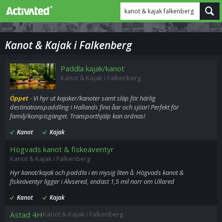
kanot & kajak falkenberg
Kanot & Kajak i Falkenberg
Paddla kajak/kanot
Kanot & Kajak i Falkenberg
Öppet
- Vi hyr ut kajaker/kanoter samt släp för härlig
destinationspaddling i Hallands fina åar och sjöar! Perfekt för
familj/kompisgänget. Transporthjälp kan ordnas!
Kanot
Kajak
Högvads kanot & fiskeäventyr
Kanot & Kajak i Falkenberg
Hyr kanot/kajak och paddla i en mysig liten å. Högvads kanot &
fiskeäventyr ligger i Älvsered, endast 1,5 mil norr om Ullared
Kanot
Kajak
Ästad 4H
Kanot & Kajak i Falkenberg