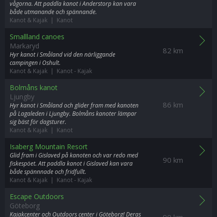
vågorna. Att paddla kanot i Anderstorp kan vara
både utmanande och spännande.
Kanot & Kajak | Kanot
Smallland canoes
Markaryd
82 km
Hyr kanot i Småland vid den närliggande
campingen i Oshult.
Kanot & Kajak | Kanot
-
Kajak
Bolmåns kanot
Ljungby
86 km
Hyr kanot i Småland och glider fram med kanoten
på Lagaleden i Ljungby. Bolmåns kanoter lämpar
sig bäst för dagsturer.
Kanot & Kajak | Kanot
Isaberg Mountain Resort
Glid fram i Gislaved på kanoten och var redo med
90 km
fiskespöet. Att paddla kanot i Gislaved kan vara
både spännnade och fridfullt.
Kanot & Kajak | Kanot
-
Kajak
Escape Outdoors
Göteborg
Kajakcenter och Outdoors center i Göteborg! Deras