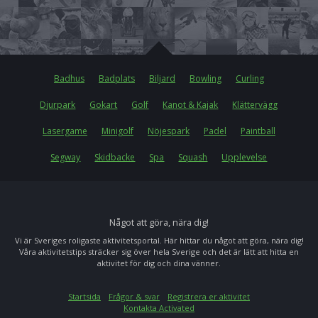
Badhus
Badplats
Biljard
Bowling
Curling
Djurpark
Gokart
Golf
Kanot & Kajak
Klättervägg
Lasergame
Minigolf
Nöjespark
Padel
Paintball
Segway
Skidbacke
Spa
Squash
Upplevelse
Något att göra, nära dig!
Vi är Sveriges roligaste aktivitetsportal. Här hittar du något att göra, nära dig!
Våra aktivitetstips sträcker sig över hela Sverige och det är lätt att hitta en
aktivitet för dig och dina vänner.
Startsida
Frågor & svar
Registrera er aktivitet
Kontakta Activated