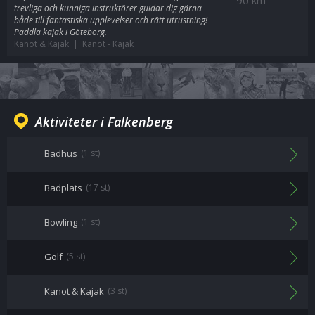
90 km
trevliga och kunniga instruktörer guidar dig gärna
både till fantastiska upplevelser och rätt utrustning!
Paddla kajak i Göteborg.
Kanot & Kajak | Kanot
-
Kajak
Aktiviteter i Falkenberg
Badhus
(1 st)
Badplats
(17 st)
Bowling
(1 st)
Golf
(5 st)
Kanot & Kajak
(3 st)