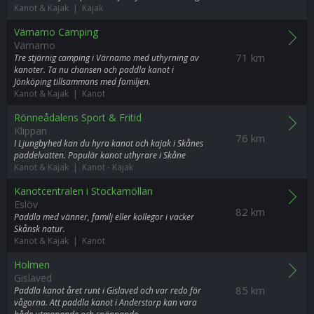
Kanot & Kajak | Kajak
Värnamo Camping
Värnamo
71 km
Tre stjärnig camping i Värnamo med uthyrning av
kanoter. Ta nu chansen och paddla kanot i
Jönköping tillsammans med familjen.
Kanot & Kajak | Kanot
Rönneådalens Sport & Fritid
Klippan
76 km
I Ljungbyhed kan du hyra kanot och kajak i Skånes
paddelvatten. Populär kanot uthyrare i Skåne
Kanot & Kajak | Kanot
-
Kajak
Kanotcentralen i Stockamöllan
Eslöv
82 km
Paddla med vänner, familj eller kollegor i vacker
Skånsk natur.
Kanot & Kajak | Kanot
Holmen
Gislaved
85 km
Paddla kanot året runt i Gislaved och var redo för
vågorna. Att paddla kanot i Anderstorp kan vara