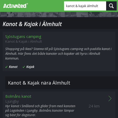
kanot & kajak älmhult
Kanot & Kajak i Älmhult
Sjöstugans camping
Kanot & Kajak i Älmhult
Shopping på Ikea? Stanna till på Sjöstugans camping och paddla kanot i
Älmhult. Här finns det både kanoter och kajaker att hyra i Älmhult
kommun.
Kanot
Kajak
Kanot & Kajak nära Älmhult
Bolmåns kanot
Ljungby
24 km
Hyr kanot i Småland och glider fram med kanoten
på Lagaleden i Ljungby. Bolmåns kanoter lämpar
sig bäst för dagsturer.