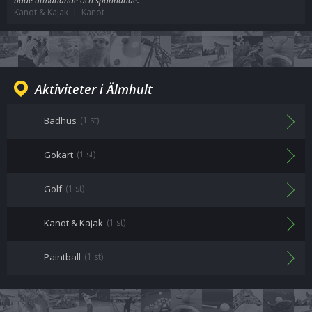
både utmanande och spännande.
Kanot & Kajak | Kanot
Aktiviteter i Älmhult
Badhus
(1 st)
Gokart
(1 st)
Golf
(1 st)
Kanot & Kajak
(1 st)
Paintball
(1 st)