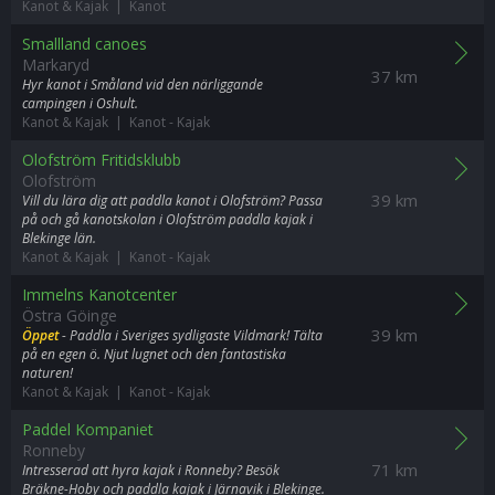
Kanot & Kajak | Kanot
Smallland canoes
Markaryd
37 km
Hyr kanot i Småland vid den närliggande
campingen i Oshult.
Kanot & Kajak | Kanot
-
Kajak
Olofström Fritidsklubb
Olofström
39 km
Vill du lära dig att paddla kanot i Olofström? Passa
på och gå kanotskolan i Olofström paddla kajak i
Blekinge län.
Kanot & Kajak | Kanot
-
Kajak
Immelns Kanotcenter
Östra Göinge
39 km
Öppet
- Paddla i Sveriges sydligaste Vildmark! Tälta
på en egen ö. Njut lugnet och den fantastiska
naturen!
Kanot & Kajak | Kanot
-
Kajak
Paddel Kompaniet
Ronneby
71 km
Intresserad att hyra kajak i Ronneby? Besök
Bräkne-Hoby och paddla kajak i Järnavik i Blekinge.