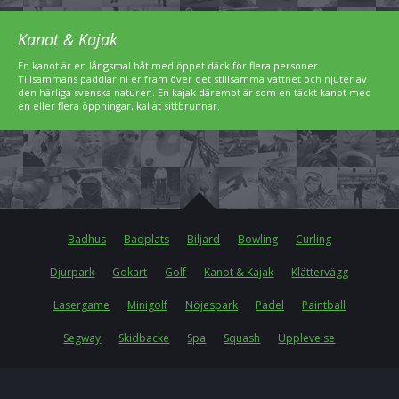
Kanot & Kajak
En kanot är en långsmal båt med öppet däck för flera personer.
Tillsammans paddlar ni er fram över det stillsamma vattnet och njuter av
den härliga svenska naturen. En kajak däremot är som en täckt kanot med
en eller flera öppningar, kallat sittbrunnar.
Badhus
Badplats
Biljard
Bowling
Curling
Djurpark
Gokart
Golf
Kanot & Kajak
Klättervägg
Lasergame
Minigolf
Nöjespark
Padel
Paintball
Segway
Skidbacke
Spa
Squash
Upplevelse