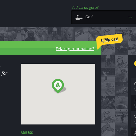
Vad vill du göra?
Golf
Felaktig information?
r
 för
ADRESS