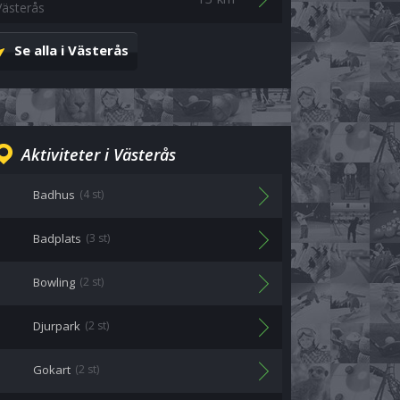
Västerås
Se alla i Västerås
Aktiviteter i Västerås
Badhus
(4 st)
Badplats
(3 st)
Bowling
(2 st)
Djurpark
(2 st)
Gokart
(2 st)