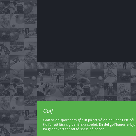
Golf
Golf är en sport som går ut på att slå en boll ner i ett hål
tid för att lära sig behärska spelet. En del golfbanor er
ha grönt kort för att få spela på banan.