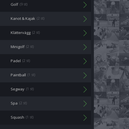
Golf
(9 st)
Kanot & Kajak
(2 st)
Klättervägg
(2 st)
Minigolf
(2 st)
Padel
(2 st)
Paintball
(1 st)
Segway
(1 st)
Spa
(2 st)
Squash
(1 st)