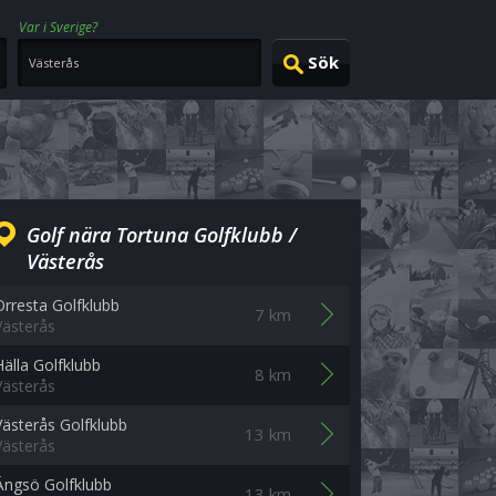
Var i Sverige?
Golf nära Tortuna Golfklubb /
Västerås
Orresta Golfklubb
7 km
Västerås
Hälla Golfklubb
8 km
Västerås
Västerås Golfklubb
13 km
Västerås
Ängsö Golfklubb
13 km