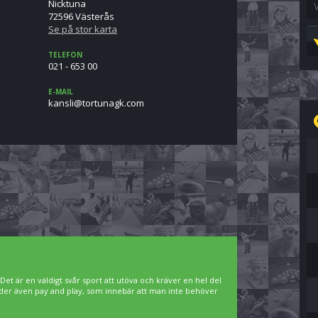
Nicktuna
72596 Västerås
Se på stor karta
TELEFON
021 - 653 00
E-MAIL
moc.kganutrot@ilsnak
. Det är en väldigt svår sport att utöva och kräver en hel del
bjuder även pay and play, som innebär att man inte behöver