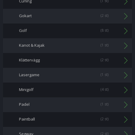
Curling
(1 st)
Gokart
(2 st)
Golf
(8 st)
Kanot & Kajak
(1 st)
Klättervägg
(2 st)
Lasergame
(1 st)
Minigolf
(4 st)
Padel
(1 st)
Paintball
(2 st)
Segway
(2 st)