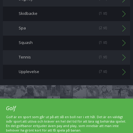
Skidbacke
(1 st)
Spa
(2 st)
Squash
(1 st)
Tennis
(1 st)
Upplevelse
(7 st)
Golf
Golf är en sport som går ut på att slå en boll ner i ett hål. Det är en väldigt
svår sport att utöva och kräver en hel del tid för att lära sig behärska spelet.
En del golfbanor erbjuder även pay and play, som innebär att man inte
behöver ha grönt kort för att få spela på banan.