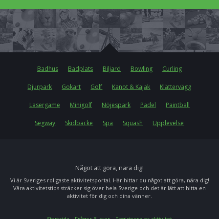
Badhus
Badplats
Biljard
Bowling
Curling
Djurpark
Gokart
Golf
Kanot & Kajak
Klättervägg
Lasergame
Minigolf
Nöjespark
Padel
Paintball
Segway
Skidbacke
Spa
Squash
Upplevelse
Något att göra, nära dig!
Vi är Sveriges roligaste aktivitetsportal. Här hittar du något att göra, nära dig!
Våra aktivitetstips sträcker sig över hela Sverige och det är lätt att hitta en
aktivitet för dig och dina vänner.
Startsida
Frågor & svar
Registrera er aktivitet