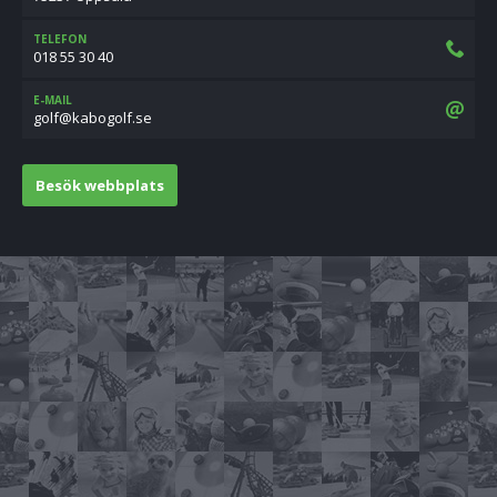
TELEFON
018 55 30 40
E-MAIL
es.flogobak@flog
Besök webbplats