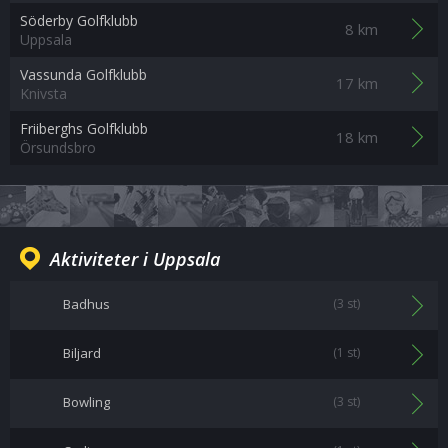
Söderby Golfklubb
8 km
Uppsala
Vassunda Golfklubb
17 km
Knivsta
Friiberghs Golfklubb
18 km
Örsundsbro
Aktiviteter i Uppsala
Badhus
(3 st)
Biljard
(1 st)
Bowling
(3 st)