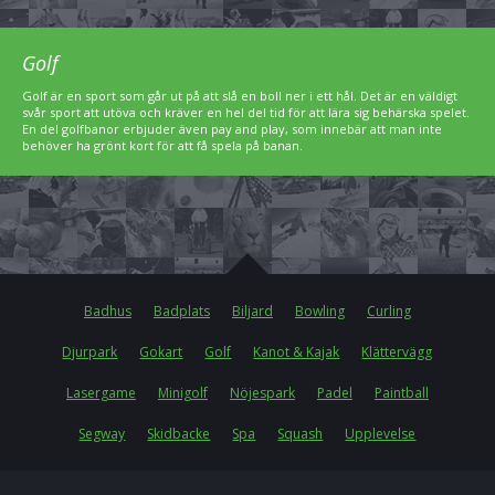
Golf
Golf är en sport som går ut på att slå en boll ner i ett hål. Det är en väldigt
svår sport att utöva och kräver en hel del tid för att lära sig behärska spelet.
En del golfbanor erbjuder även pay and play, som innebär att man inte
behöver ha grönt kort för att få spela på banan.
Badhus
Badplats
Biljard
Bowling
Curling
Djurpark
Gokart
Golf
Kanot & Kajak
Klättervägg
Lasergame
Minigolf
Nöjespark
Padel
Paintball
Segway
Skidbacke
Spa
Squash
Upplevelse