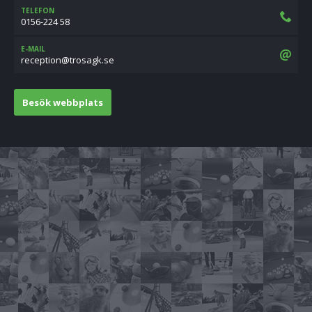
TELEFON
0156-224 58
E-MAIL
es.kgasort@noitpecer
Besök webbplats