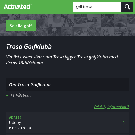
golf trosa
Se alla golf
Trosa Golfklubb
Vid östkusten söder om Trosa ligger Trosa golfklubb med
deras 18-hålsbana.
Om Trosa Golfklubb
18-hålsbana
Felaktig information?
ADRESS
Uddby
61992 Trosa