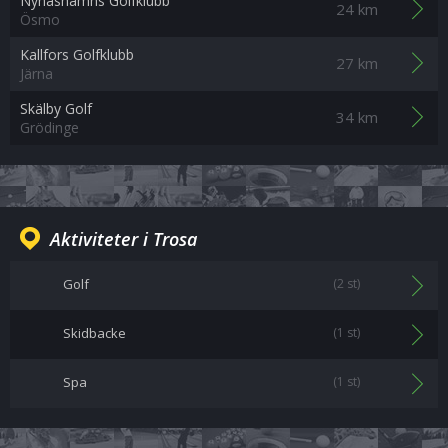
Nynäshamns Golfklubb
24 km
Ösmo
Kallfors Golfklubb
27 km
Järna
Skälby Golf
34 km
Grödinge
Aktiviteter i Trosa
Golf
(2 st)
Skidbacke
(1 st)
Spa
(1 st)