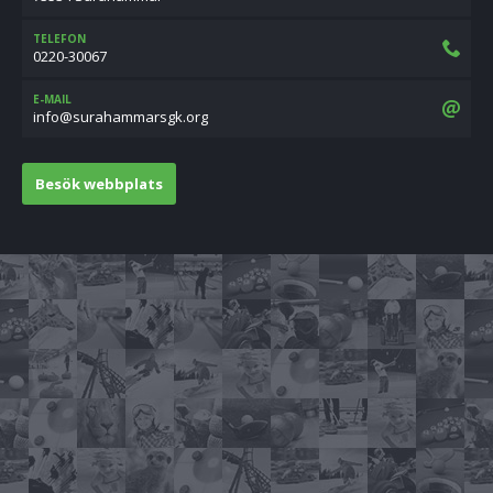
TELEFON
0220-30067
E-MAIL
gro.kgsrammaharus@ofni
Besök webbplats