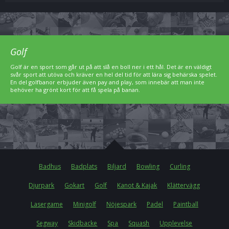
Golf
Golf är en sport som går ut på att slå en boll ner i ett hål. Det är en väldigt
svår sport att utöva och kräver en hel del tid för att lära sig behärska spelet.
En del golfbanor erbjuder även pay and play, som innebär att man inte
behöver ha grönt kort för att få spela på banan.
Badhus
Badplats
Biljard
Bowling
Curling
Djurpark
Gokart
Golf
Kanot & Kajak
Klättervägg
Lasergame
Minigolf
Nöjespark
Padel
Paintball
Segway
Skidbacke
Spa
Squash
Upplevelse