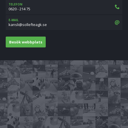
TELEFON
0620 - 214 75
E-MAIL
es.kgaetfellos@ilsnak
Besök webbplats