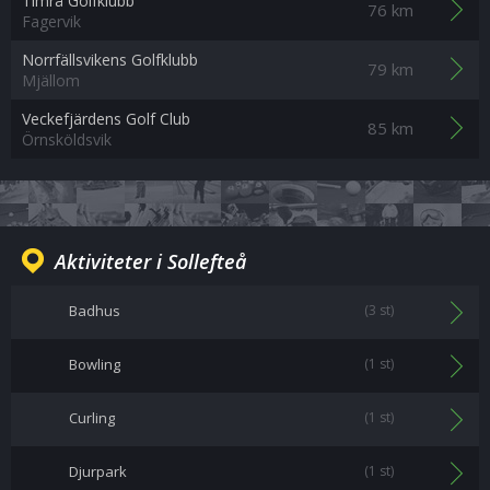
Timrå Golfklubb
76 km
Fagervik
Norrfällsvikens Golfklubb
79 km
Mjällom
Veckefjärdens Golf Club
85 km
Örnsköldsvik
Aktiviteter i Sollefteå
Badhus
(3 st)
Bowling
(1 st)
Curling
(1 st)
Djurpark
(1 st)