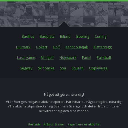
Badhus
Badplats
Biljard
Bowling
Curling
Djurpark
Gokart
Golf
Kanot & Kajak
Klättervägg
Lasergame
Minigolf
Nöjespark
Padel
Paintball
Segway
Skidbacke
Spa
Squash
Upplevelse
Något att göra, nära dig!
Vi är Sveriges roligaste aktivitetsportal. Här hittar du något att göra, nära dig!
Våra aktivitetstips sträcker sig över hela Sverige och det är lätt att hitta en
aktivitet för dig och dina vänner.
Startsida
Frågor & svar
Registrera er aktivitet