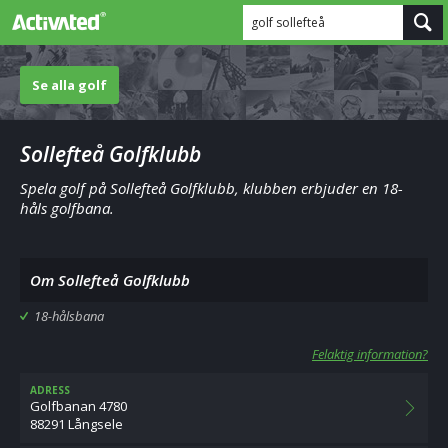
golf sollefteå
Se alla golf
Sollefteå Golfklubb
Spela golf på Sollefteå Golfklubb, klubben erbjuder en 18-
håls golfbana.
Om Sollefteå Golfklubb
18-hålsbana
Felaktig information?
ADRESS
Golfbanan 4780
88291 Långsele