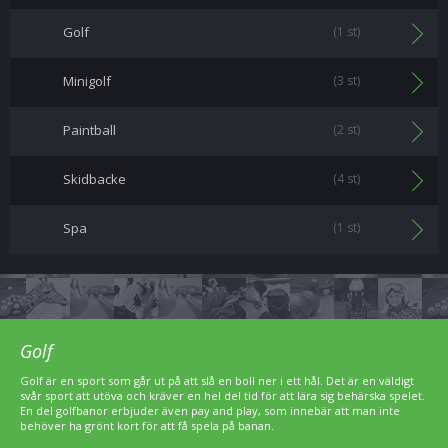
Golf
(1 st)
Minigolf
(3 st)
Paintball
(2 st)
Skidbacke
(4 st)
Spa
(1 st)
Golf
Golf är en sport som går ut på att slå en boll ner i ett hål. Det är en väldigt
svår sport att utöva och kräver en hel del tid för att lära sig behärska spelet.
En del golfbanor erbjuder även pay and play, som innebär att man inte
behöver ha grönt kort för att få spela på banan.