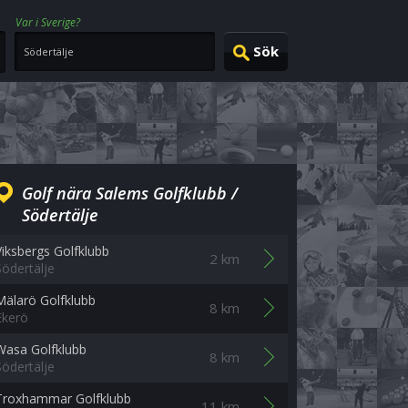
Var i Sverige?
Golf nära Salems Golfklubb /
Södertälje
Viksbergs Golfklubb
2 km
Södertälje
Mälarö Golfklubb
8 km
Ekerö
Wasa Golfklubb
8 km
Södertälje
Troxhammar Golfklubb
11 km