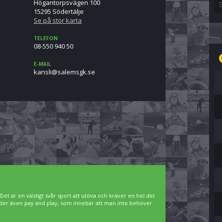
Högantorpsvägen 100
15295 Södertälje
Se på stor karta
TELEFON
08-550 940 50
E-MAIL
es.kgsmelas@ilsnak
. Det är en väldigt svår sport att utöva och kräver en hel del
bjuder även pay and play, som innebär att man inte behöver