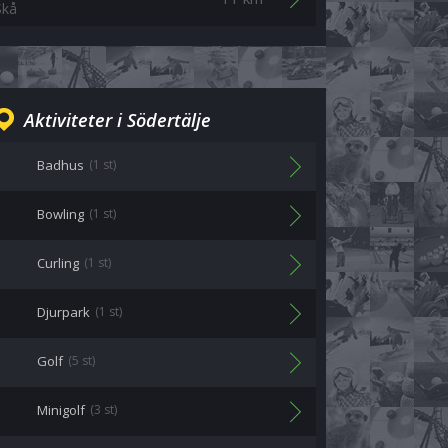
Skå
Aktiviteter i Södertälje
Badhus
(1 st)
Bowling
(1 st)
Curling
(1 st)
Djurpark
(1 st)
Golf
(5 st)
Minigolf
(3 st)