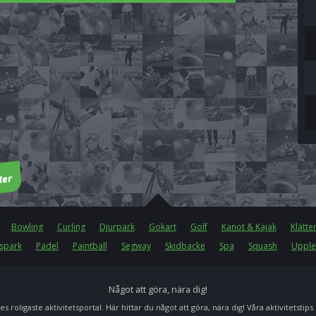
Bowling
Curling
Djurpark
Gokart
Golf
Kanot & Kajak
Klätte
spark
Padel
Paintball
Segway
Skidbacke
Spa
Squash
Upple
Något att göra, nära dig!
es roligaste aktivitetsportal. Här hittar du något att göra, nära dig! Våra aktivitetstips