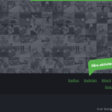
Badhus
Badplats
Biljard
Nöje
Vi är Sverig