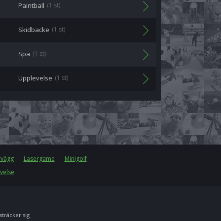
Paintball
(1 st)
Skidbacke
(1 st)
Spa
(1 st)
Upplevelse
(1 st)
rvägg
Lasergame
Minigolf
velse
 sträcker sig