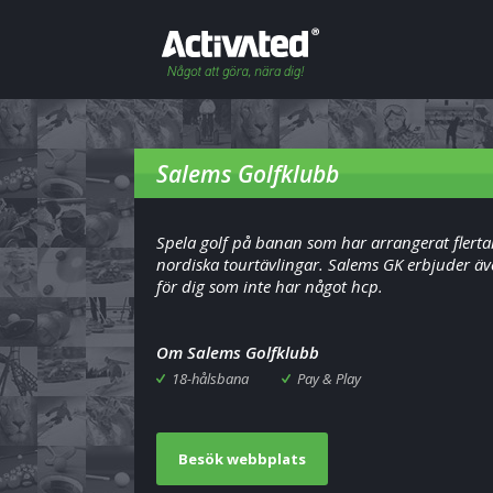
Salems Golfklubb
Spela golf på banan som har arrangerat flerta
nordiska tourtävlingar. Salems GK erbjuder äv
för dig som inte har något hcp.
Om Salems Golfklubb
18-hålsbana
Pay & Play
Besök webbplats