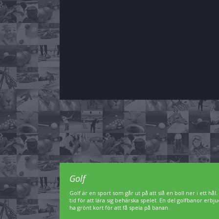
Golf
Golf är en sport som går ut på att slå en boll ner i ett hål
tid för att lära sig behärska spelet. En del golfbanor er
ha grönt kort för att få spela på banan.