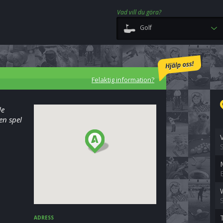
Vad vill du göra?
Golf
Felaktig information?
le
en spel
ADRESS