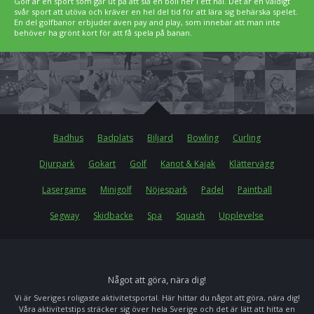
Golf är en sport som går ut på att slå en boll ner i ett hål. Det är en väldigt
svår sport att utöva och kräver en hel del tid för att lära sig behärska spelet.
En del golfbanor erbjuder även pay and play, som innebär att man inte
behöver ha grönt kort för att få spela på banan.
Badhus
Badplats
Biljard
Bowling
Curling
Djurpark
Gokart
Golf
Kanot & Kajak
Klättervägg
Lasergame
Minigolf
Nöjespark
Padel
Paintball
Segway
Skidbacke
Spa
Squash
Upplevelse
Något att göra, nära dig!
Vi är Sveriges roligaste aktivitetsportal. Här hittar du något att göra, nära dig!
Våra aktivitetstips sträcker sig över hela Sverige och det är lätt att hitta en