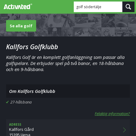
golf södertälje
Se alla golf
Kallfors Golfklubb
Kallfors Golf är en komplett golfanläggning som passar alla
golfspelare. De erbjuder spel på två banor, en 18-hålsbana
och en 9-hålsbana.
Om Kallfors Golfklubb
27-hålsbana
Felaktig information?
ADRESS
Kallfors Gård
15395 Järna