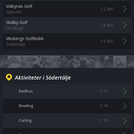
Vidbynäs Golf
12 km
Nykvarn
Skälby Golf
13 km
Grödinge
Viksbergs Golfklubb
15 km
Södertälje
Aktiviteter i Södertälje
Badhus
(1 st)
Bowling
(1 st)
Curling
(1 st)