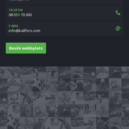
TELEFON
08-551 70 000
E-MAIL
moc.srofllak@ofni
Besök webbplats