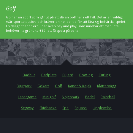
Golf
Golf är en sport som går ut på att slå en boll ner i ett hål. Det är en väldigt
svår sport att utöva och kräver en hel del tid för att lära sig behärska spelet.
En del golfbanor erbjuder även pay and play, som innebär att man inte
behöver ha grönt kort för att få spela på banan.
Badhus
Badplats
Biljard
Bowling
Curling
Djurpark
Gokart
Golf
Kanot & Kajak
Klättervägg
Lasergame
Minigolf
Nöjespark
Padel
Paintball
Segway
Skidbacke
Spa
Squash
Upplevelse