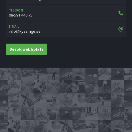
TELEFON
08-591 440 75
E-MAIL
es.egnissyk@ofni
Besök webbplats