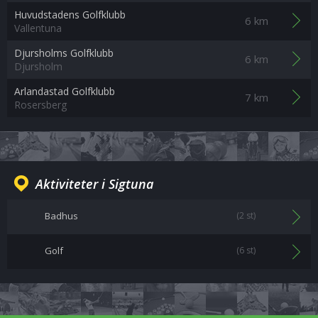
Huvudstadens Golfklubb
6 km
Vallentuna
Djursholms Golfklubb
6 km
Djursholm
Arlandastad Golfklubb
7 km
Rosersberg
Aktiviteter i Sigtuna
Badhus
(2 st)
Golf
(6 st)