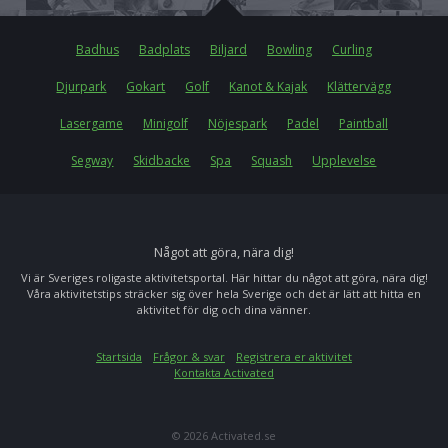
Badhus
Badplats
Biljard
Bowling
Curling
Djurpark
Gokart
Golf
Kanot & Kajak
Klättervägg
Lasergame
Minigolf
Nöjespark
Padel
Paintball
Segway
Skidbacke
Spa
Squash
Upplevelse
Något att göra, nära dig!
Vi är Sveriges roligaste aktivitetsportal. Här hittar du något att göra, nära dig!
Våra aktivitetstips sträcker sig över hela Sverige och det är lätt att hitta en
aktivitet för dig och dina vänner.
Startsida
Frågor & svar
Registrera er aktivitet
Kontakta Activated
© 2026 Activated.se