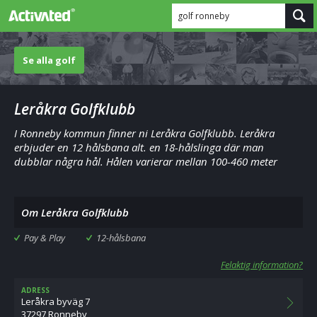
golf ronneby
Se alla golf
Leråkra Golfklubb
I Ronneby kommun finner ni Leråkra Golfklubb. Leråkra
erbjuder en 12 hålsbana alt. en 18-hålslinga där man
dubblar några hål. Hålen varierar mellan 100-460 meter
Om Leråkra Golfklubb
Pay & Play
12-hålsbana
Felaktig information?
ADRESS
Leråkra byväg 7
37297 Ronneby