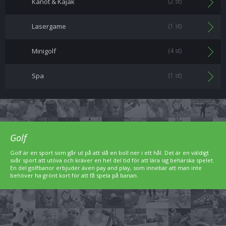
Kanot & Kajak
(2 st)
Lasergame
(1 st)
Minigolf
(4 st)
Spa
(1 st)
Golf
Golf är en sport som går ut på att slå en boll ner i ett hål. Det är en väldigt
svår sport att utöva och kräver en hel del tid för att lära sig behärska spelet.
En del golfbanor erbjuder även pay and play, som innebär att man inte
behöver ha grönt kort för att få spela på banan.