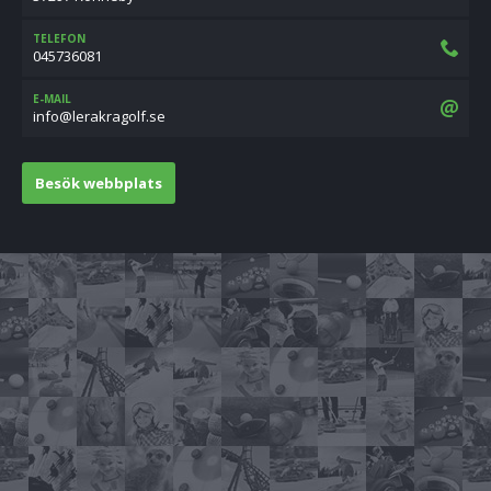
TELEFON
045736081
E-MAIL
es.flogarkarel@ofni
Besök webbplats