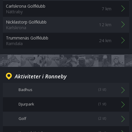
Carlskrona Golfklubb
7 km
Nättraby
Nicklastorp Golfklubb
12 km
Karlskrona
Trummenäs Golfklubb
24 km
Ramdala
Aktiviteter i Ronneby
Badhus
(3 st)
Djurpark
(1 st)
Golf
(2 st)