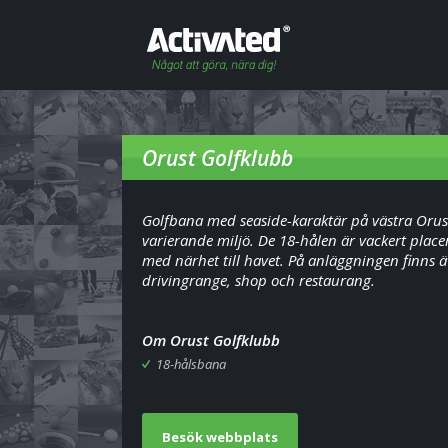
Orust Golfklubb
Golfbana med seaside-karaktär på västra Oru
varierande miljö. De 18-hålen är vackert plac
med närhet till havet. På anläggningen finns 
drivingrange, shop och restaurang.
Om Orust Golfklubb
18-hålsbana
Besök webbplats