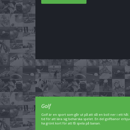
Golf
Golf är en sport som går ut på att slå en boll ner i ett hål
tid för att lära sig behärska spelet. En del golfbanor er
ha grönt kort för att få spela på banan.