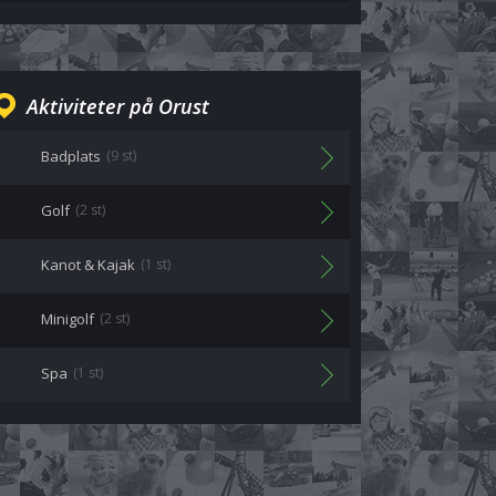
Aktiviteter på Orust
Badplats
(9 st)
Golf
(2 st)
Kanot & Kajak
(1 st)
Minigolf
(2 st)
Spa
(1 st)