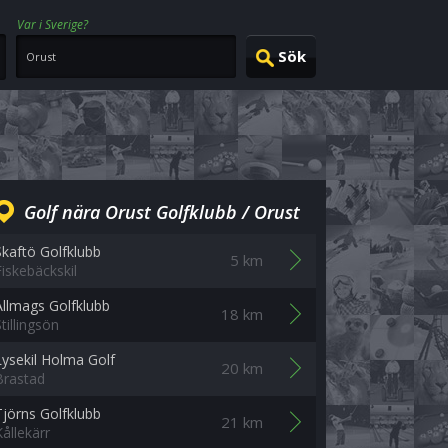
Var i Sverige?
Golf nära Orust Golfklubb / Orust
Skaftö Golfklubb
5 km
Fiskebäckskil
Allmags Golfklubb
18 km
tillingsön
Lysekil Holma Golf
20 km
Brastad
Tjörns Golfklubb
21 km
Kållekärr