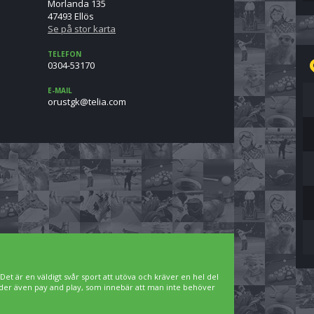
Morlanda 135
47493 Ellös
Se på stor karta
TELEFON
0304-53170
E-MAIL
moc.ailet@kgtsuro
. Det är en väldigt svår sport att utöva och kräver en hel del
bjuder även pay and play, som innebär att man inte behöver