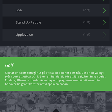
Spa
(2 st)
Stand Up Paddle
(1 st)
Upplevelse
(1 st)
Golf
Golf är en sport som går ut på att slå en boll ner i ett hål. Det är en väldigt
svår sport att utöva och kräver en hel del tid för att lära sig behärska spelet.
En del golfbanor erbjuder även pay and play, som innebär att man inte
behöver ha grönt kort för att få spela på banan.