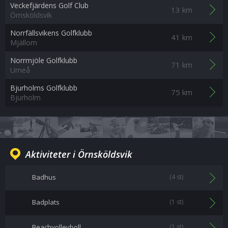
Veckefjärdens Golf Club
13 km
Örnsköldsvik
Norrfällsvikens Golfklubb
41 km
Mjällom
Norrmjöle Golfklubb
71 km
Umeå
Bjurholms Golfklubb
75 km
Bjurholm
Aktiviteter i Örnsköldsvik
Badhus
(4 st)
Badplats
(1 st)
Beachvolleyboll
(1 st)