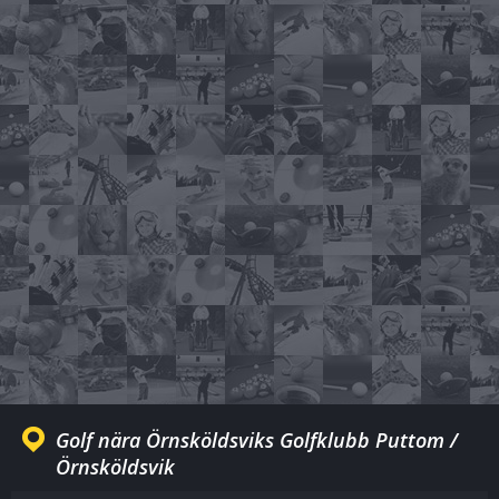
Golf nära Örnsköldsviks Golfklubb Puttom /
Örnsköldsvik