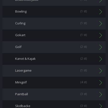
Bowling
(1 st)
Curling
(1 st)
Gokart
(1 st)
Golf
(2 st)
Kanot & Kajak
(2 st)
Lasergame
(1 st)
Minigolf
(4 st)
Paintball
(3 st)
Skidbacke
(3 st)