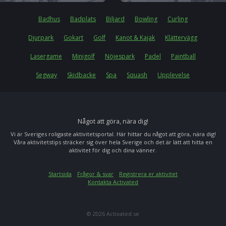
Badhus
Badplats
Biljard
Bowling
Curling
Djurpark
Gokart
Golf
Kanot & Kajak
Klättervägg
Lasergame
Minigolf
Nöjespark
Padel
Paintball
Segway
Skidbacke
Spa
Squash
Upplevelse
Något att göra, nära dig!
Vi är Sveriges roligaste aktivitetsportal. Här hittar du något att göra, nära dig!
Våra aktivitetstips sträcker sig över hela Sverige och det är lätt att hitta en
aktivitet för dig och dina vänner.
Startsida
Frågor & svar
Registrera er aktivitet
Kontakta Activated
© 2026 Activated.se