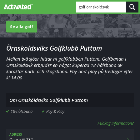
golf örnsköldsvik
Se alla golf
Örnsköldsviks Golfklubb Puttom
Mellan två sjöar hittar ni golfklubben Puttom. Golfbanan i
Örnsköldsvik erbjuder en något kuperad 18-hålsbana av
karaktär park- och skogsbana. Pay-and-play på fredagar efter
kl 14.00
Om Örnsköldsviks Golfklubb Puttom
18-hålsbana
Pay & Play
Felaktig information?
ADRESS
Ovansjö 232