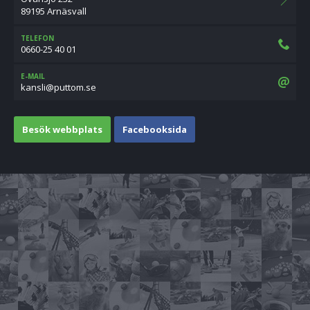
89195 Arnäsvall
TELEFON
0660-25 40 01
E-MAIL
es.mottup@ilsnak
Besök webbplats
Facebooksida