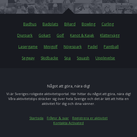
Badhus
Badplats
Biljard
Bowling
Curling
Djurpark
Gokart
Golf
Kanot & Kajak
Klättervägg
Lasergame
Minigolf
Nöjespark
Padel
Paintball
Segway
Skidbacke
Spa
Squash
Upplevelse
Något att göra, nära dig!
Vi är Sveriges roligaste aktivitetsportal. Här hittar du något att göra, nära dig!
Våra aktivitetstips sträcker sig över hela Sverige och det är lätt att hitta en
aktivitet för dig och dina vänner.
Startsida
Frågor & svar
Registrera er aktivitet
Kontakta Activated