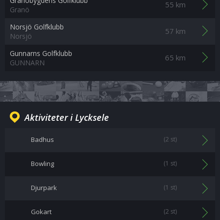
Granöbygdens Golfklubb
55 km
Granö
Norsjö Golfklubb
57 km
Norsjö
Gunnarns Golfklubb
65 km
GUNNARN
Aktiviteter i Lycksele
Badhus
(2 st)
Bowling
(1 st)
Djurpark
(1 st)
Gokart
(2 st)