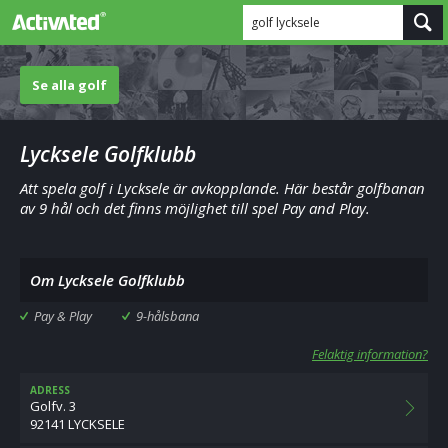
golf lycksele
Se alla golf
Lycksele Golfklubb
Att spela golf i Lycksele är avkopplande. Här består golfbanan
av 9 hål och det finns möjlighet till spel Pay and Play.
Om Lycksele Golfklubb
Pay & Play
9-hålsbana
Felaktig information?
ADRESS
Golfv. 3
92141 LYCKSELE