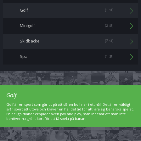
Golf
(1 st)
Minigolf
(2 st)
Skidbacke
(2 st)
Spa
(1 st)
Golf
Golf är en sport som går ut på att slå en boll ner i ett hål. Det är en väldigt
svår sport att utöva och kräver en hel del tid för att lära sig behärska spelet.
En del golfbanor erbjuder även pay and play, som innebär att man inte
behöver ha grönt kort för att få spela på banan.