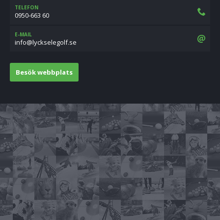
TELEFON
0950-663 60
E-MAIL
es.flogeleskcyl@ofni
Besök webbplats