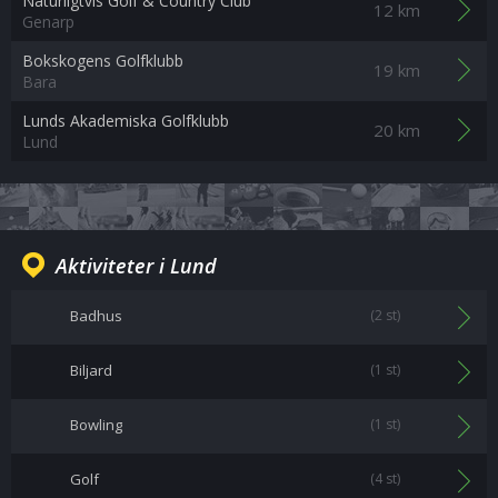
Naturligtvis Golf & Country Club
12 km
Genarp
Bokskogens Golfklubb
19 km
Bara
Lunds Akademiska Golfklubb
20 km
Lund
Aktiviteter i Lund
Badhus
(2 st)
Biljard
(1 st)
Bowling
(1 st)
Golf
(4 st)