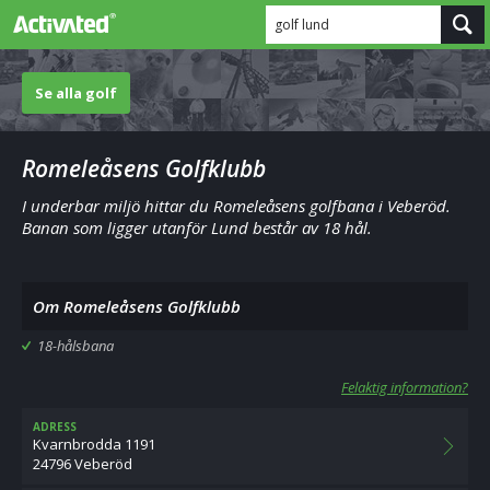
golf lund
Se alla golf
Romeleåsens Golfklubb
I underbar miljö hittar du Romeleåsens golfbana i Veberöd.
Banan som ligger utanför Lund består av 18 hål.
Om Romeleåsens Golfklubb
18-hålsbana
Felaktig information?
ADRESS
Kvarnbrodda 1191
24796 Veberöd