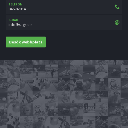
TELEFON
046-82014
E-MAIL
es.kgar@ofni
Besök webbplats