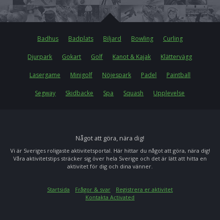
Badhus
Badplats
Biljard
Bowling
Curling
Djurpark
Gokart
Golf
Kanot & Kajak
Klättervägg
Lasergame
Minigolf
Nöjespark
Padel
Paintball
Segway
Skidbacke
Spa
Squash
Upplevelse
Något att göra, nära dig!
Vi är Sveriges roligaste aktivitetsportal. Här hittar du något att göra, nära dig!
Våra aktivitetstips sträcker sig över hela Sverige och det är lätt att hitta en
aktivitet för dig och dina vänner.
Startsida
Frågor & svar
Registrera er aktivitet
Kontakta Activated