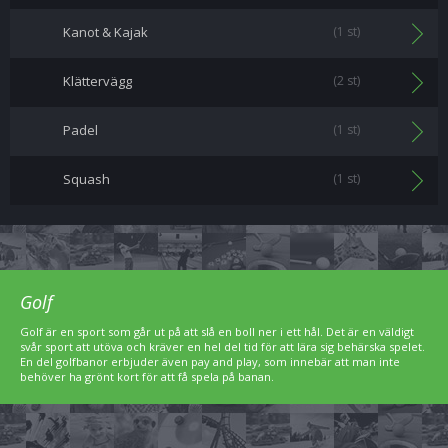
Kanot & Kajak
(1 st)
Klättervägg
(2 st)
Padel
(1 st)
Squash
(1 st)
Golf
Golf är en sport som går ut på att slå en boll ner i ett hål. Det är en väldigt
svår sport att utöva och kräver en hel del tid för att lära sig behärska spelet.
En del golfbanor erbjuder även pay and play, som innebär att man inte
behöver ha grönt kort för att få spela på banan.