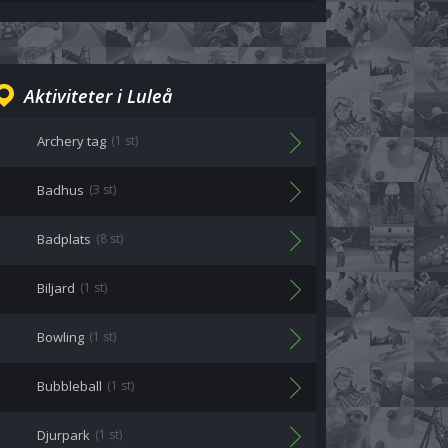
Aktiviteter i Luleå
Archery tag
(1 st)
Badhus
(3 st)
Badplats
(8 st)
Biljard
(1 st)
Bowling
(1 st)
Bubbleball
(1 st)
Djurpark
(1 st)