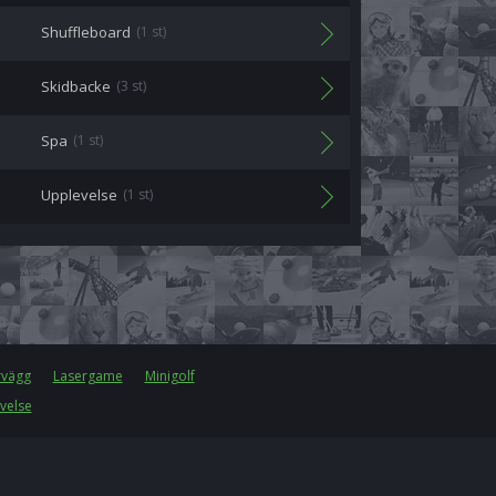
Shuffleboard
(1 st)
Skidbacke
(3 st)
Spa
(1 st)
Upplevelse
(1 st)
rvägg
Lasergame
Minigolf
velse