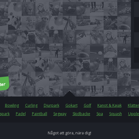
Bowling
Curling
Djurpark
Gokart
Golf
Kanot & Kajak
Klätte
spark
Padel
Paintball
Segway
Skidbacke
Spa
Squash
Upple
Något att göra, nära dig!