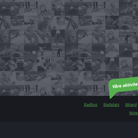
Badhus
Badplats
Biljard
Nöje