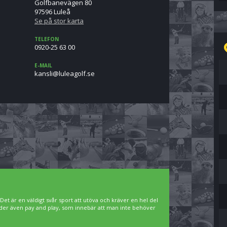
Golfbanevägen 80
97596 Luleå
Se på stor karta
TELEFON
0920-25 63 00
E-MAIL
es.flogaelul@ilsnak
. Det är en väldigt svår sport att utöva och kräver en hel del
bjuder även pay and play, som innebär att man inte behöver