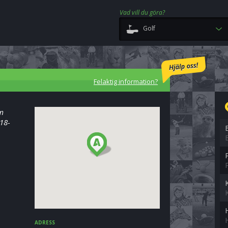
Vad vill du göra?
Golf
Felaktig information?
om
 18-
K
ADRESS