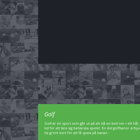
Golf
Golf är en sport som går ut på att slå en boll ner i ett hål
tid för att lära sig behärska spelet. En del golfbanor er
ha grönt kort för att få spela på banan.