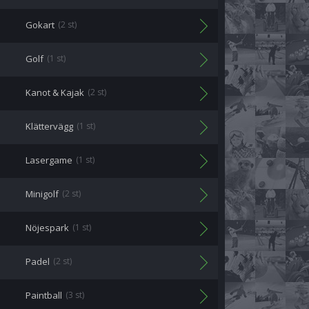
Gokart
(2 st)
Golf
(1 st)
Kanot & Kajak
(2 st)
Klättervägg
(1 st)
Lasergame
(1 st)
Minigolf
(2 st)
Nöjespark
(1 st)
Padel
(2 st)
Paintball
(3 st)