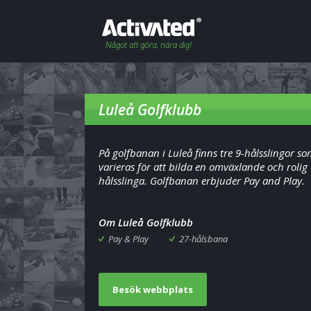
Luleå Golfklubb
På golfbanan i Luleå finns tre 9-hålsslingor s
varieras för att bilda en omväxlande och rolig
hålsslinga. Golfbanan erbjuder Pay and Play.
Om Luleå Golfklubb
Pay & Play
27-hålsbana
Besök webbplats