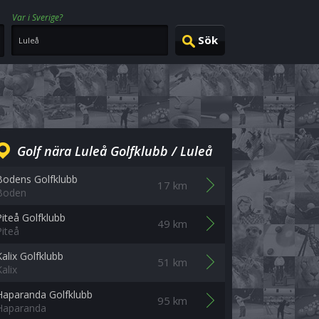
Var i Sverige?
Golf nära Luleå Golfklubb / Luleå
Bodens Golfklubb
17 km
Boden
Piteå Golfklubb
49 km
Piteå
Kalix Golfklubb
51 km
alix
Haparanda Golfklubb
95 km
Haparanda