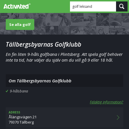
golf leksand
Se alla golf
Tällbergsbyarnas Golfklubb
En fin liten 9-håls golfbana i Plintsberg. Att spela golf behöver
inte ta tid, här väljer du själv om du vill gå 9 eller 18 hål.
Om Tällbergsbyarnas Golfklubb
9-hålsbana
Felaktig information?
ADRESS
Ålängsvägen 21
79370 Tällberg