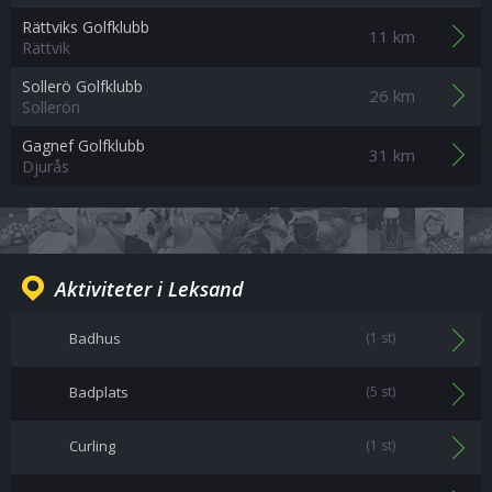
Rättviks Golfklubb
11 km
Rättvik
Sollerö Golfklubb
26 km
Sollerön
Gagnef Golfklubb
31 km
Djurås
Aktiviteter i Leksand
Badhus
(1 st)
Badplats
(5 st)
Curling
(1 st)