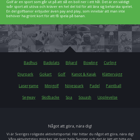
Golf är en sport som går ut på att slå en boll ner i ett hål. Det är en väldigt
svår sport att utöva och kräver en hel del tid för att lära sig behärska spelet.
En del golfbanor erbjuder även pay and play, som innebär att man inte
behöver ha grönt kort för att få spela på banan.
Badhus
Badplats
Biljard
Bowling
Curling
Djurpark
Gokart
Golf
Kanot & Kajak
Klättervägg
Lasergame
Minigolf
Nöjespark
Padel
Paintball
Segway
Skidbacke
Spa
Squash
Upplevelse
Något att göra, nära dig!
Vi är Sveriges roligaste aktivitetsportal. Här hittar du något att göra, nära dig!
Våra aktivitetstips sträcker sig över hela Sverige och det är lätt att hitta en