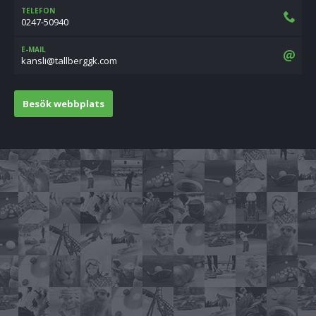
TELEFON
0247-50940
E-MAIL
moc.kggrebllat@ilsnak
Besök webbplats