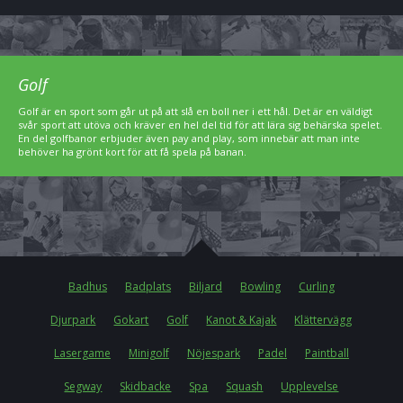
Golf
Golf är en sport som går ut på att slå en boll ner i ett hål. Det är en väldigt
svår sport att utöva och kräver en hel del tid för att lära sig behärska spelet.
En del golfbanor erbjuder även pay and play, som innebär att man inte
behöver ha grönt kort för att få spela på banan.
Badhus
Badplats
Biljard
Bowling
Curling
Djurpark
Gokart
Golf
Kanot & Kajak
Klättervägg
Lasergame
Minigolf
Nöjespark
Padel
Paintball
Segway
Skidbacke
Spa
Squash
Upplevelse