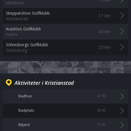
Vittskövle
Skepparslövs Golfklubb
17 km
Kristianstad
Araslövs Golfklubb
20 km
Färlöv
Sölvesborgs Golfklubb
25 km
Sölvesborg
Aktiviteter i Kristianstad
Badhus
(2 st)
Badplats
(8 st)
Biljard
(1 st)