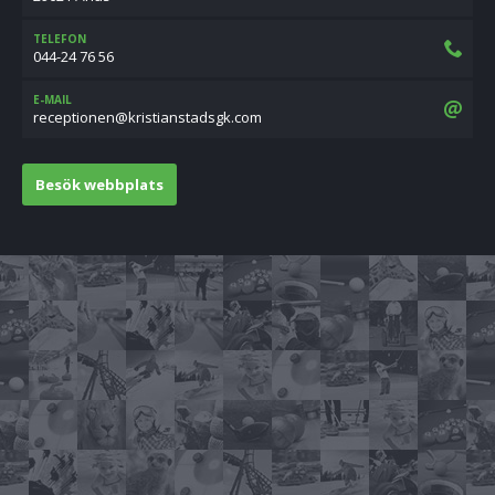
TELEFON
044-24 76 56
E-MAIL
moc.kgsdatsnaitsirk@nenoitpecer
Besök webbplats