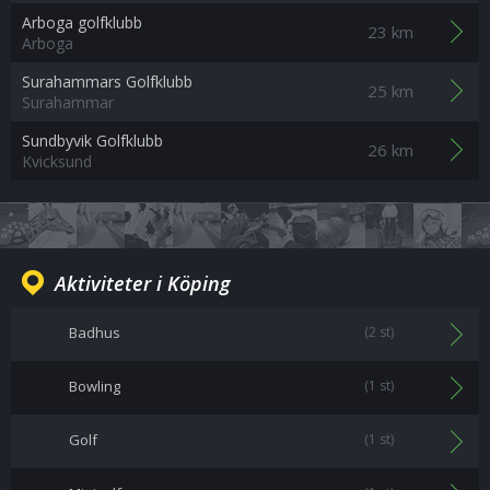
Arboga golfklubb
23 km
Arboga
Surahammars Golfklubb
25 km
Surahammar
Sundbyvik Golfklubb
26 km
Kvicksund
Aktiviteter i Köping
Badhus
(2 st)
Bowling
(1 st)
Golf
(1 st)