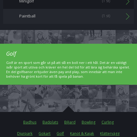
Minigolf
(1 st)
Paintball
(1 st)
Golf
Golf är en sport som går ut på att slå en boll ner i ett hål. Det är en väldigt
svår sport att utöva och kräver en hel del tid för att lära sig behärska spelet.
En del golfbanor erbjuder även pay and play, som innebär att man inte
behöver ha grönt kort för att få spela på banan.
Badhus
Badplats
Biljard
Bowling
Curling
Djurpark
Gokart
Golf
Kanot & Kajak
Klättervägg