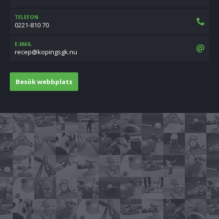
TELEFON
0221-810 70
E-MAIL
un.kgsgnipok@pecer
Besök webbplats