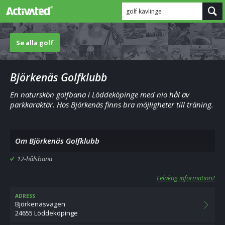
golf kävlinge
Se alla golf
Björkenäs Golfklubb
En naturskön golfbana i Löddeköpinge med nio hål av
parkkaraktär. Hos Björkenäs finns bra möjligheter till träning.
Om Björkenäs Golfklubb
12-hålsbana
Felaktig information?
ADRESS
Björkenäsvägen
24655 Löddeköpinge