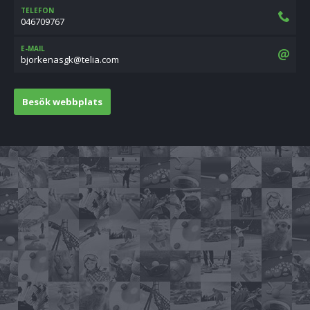
TELEFON
046709767
E-MAIL
moc.ailet@kgsanekrojb
Besök webbplats