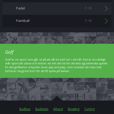
Padel
(1 st)
Paintball
(1 st)
Golf
Golf är en sport som går ut på att slå en boll ner i ett hål. Det är en väldigt
svår sport att utöva och kräver en hel del tid för att lära sig behärska spelet.
En del golfbanor erbjuder även pay and play, som innebär att man inte
behöver ha grönt kort för att få spela på banan.
Badhus
Badplats
Biljard
Bowling
Curling