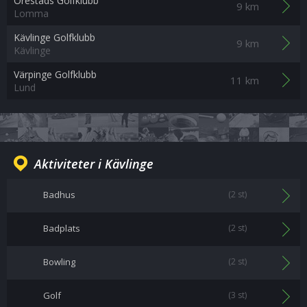
Örestads Golfklubb
9 km
Lomma
Kävlinge Golfklubb
9 km
Kävlinge
Värpinge Golfklubb
11 km
Lund
Aktiviteter i Kävlinge
Badhus
(2 st)
Badplats
(2 st)
Bowling
(2 st)
Golf
(3 st)