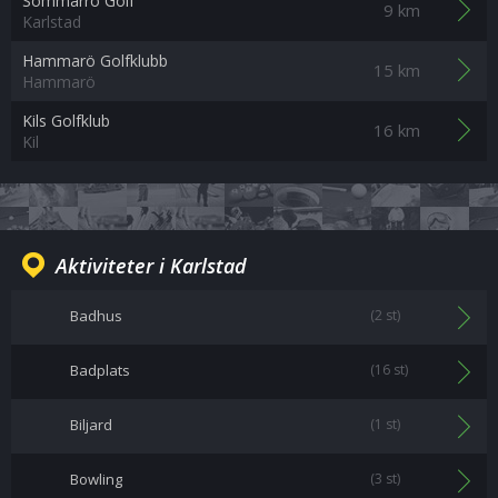
Sommarro Golf
9 km
Karlstad
Hammarö Golfklubb
15 km
Hammarö
Kils Golfklub
16 km
Kil
Aktiviteter i Karlstad
Badhus
(2 st)
Badplats
(16 st)
Biljard
(1 st)
Bowling
(3 st)