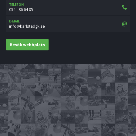
TELEFON
054 - 86 64 05
E-MAIL
es.kgdatslrak@ofni
Besök webbplats