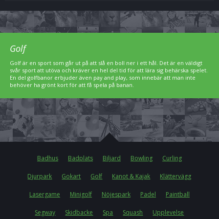
Golf
Golf är en sport som går ut på att slå en boll ner i ett hål. Det är en väldigt
svår sport att utöva och kräver en hel del tid för att lära sig behärska spelet.
En del golfbanor erbjuder även pay and play, som innebär att man inte
behöver ha grönt kort för att få spela på banan.
Badhus
Badplats
Biljard
Bowling
Curling
Djurpark
Gokart
Golf
Kanot & Kajak
Klättervägg
Lasergame
Minigolf
Nöjespark
Padel
Paintball
Segway
Skidbacke
Spa
Squash
Upplevelse