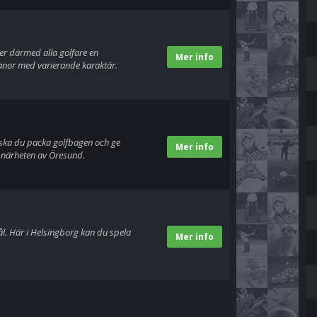
er därmed alla golfare en
Mer info
fbanor med varierande karaktär.
 ska du packa golfbagen och ge
Mer info
 i närheten av Öresund.
l. Här i Helsingborg kan du spela
Mer info