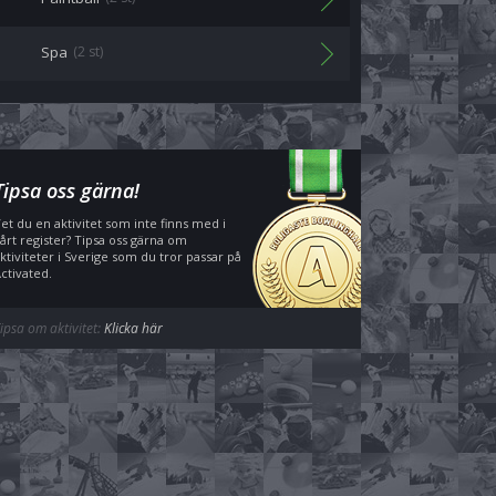
Spa
(2 st)
Tipsa oss gärna!
et du en aktivitet som inte finns med i
årt register? Tipsa oss gärna om
ktiviteter i Sverige som du tror passar på
ctivated.
ipsa om aktivitet:
Klicka här