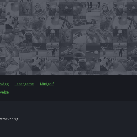
rvägg
Lasergame
Minigolf
velse
 sträcker sig