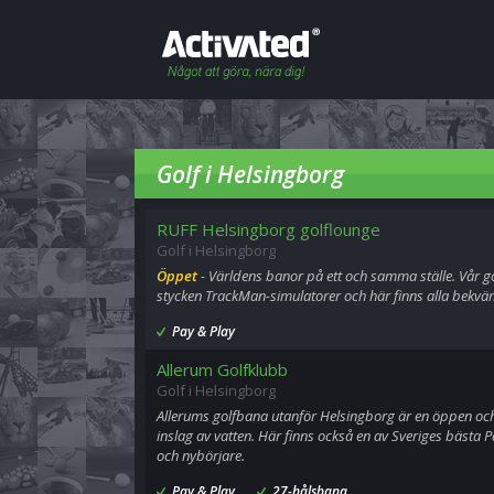
Golf i Helsingborg
RUFF Helsingborg golflounge
Golf i Helsingborg
Öppet
- Världens banor på ett och samma ställe. Vår g
stycken TrackMan-simulatorer och här finns alla bekväm
Pay & Play
Allerum Golfklubb
Golf i Helsingborg
Allerums golfbana utanför Helsingborg är en öppen oc
inslag av vatten. Här finns också en av Sveriges bästa P
och nybörjare.
Pay & Play
27-hålsbana