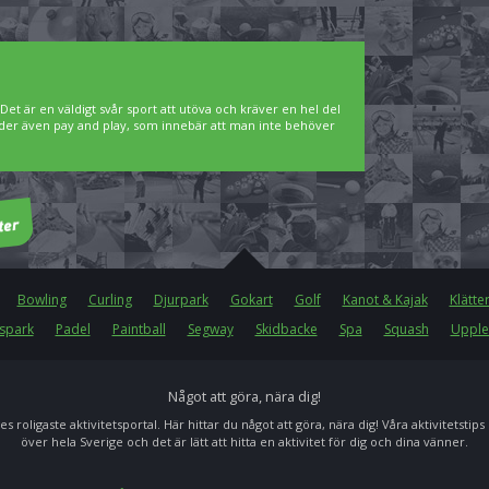
. Det är en väldigt svår sport att utöva och kräver en hel del
bjuder även pay and play, som innebär att man inte behöver
Bowling
Curling
Djurpark
Gokart
Golf
Kanot & Kajak
Klätte
spark
Padel
Paintball
Segway
Skidbacke
Spa
Squash
Upple
Något att göra, nära dig!
es roligaste aktivitetsportal. Här hittar du något att göra, nära dig! Våra aktivitetstips
över hela Sverige och det är lätt att hitta en aktivitet för dig och dina vänner.