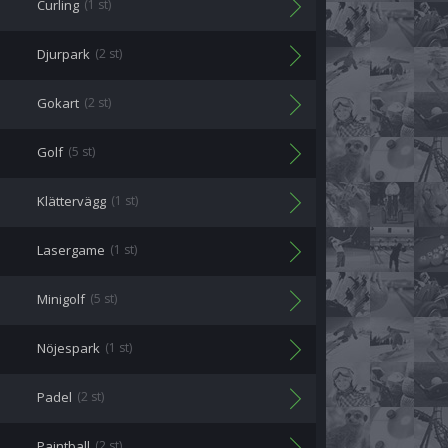
Curling
(1 st)
Djurpark
(2 st)
Gokart
(2 st)
Golf
(5 st)
Klättervägg
(1 st)
Lasergame
(1 st)
Minigolf
(5 st)
Nöjespark
(1 st)
Padel
(2 st)
Paintball
(2 st)