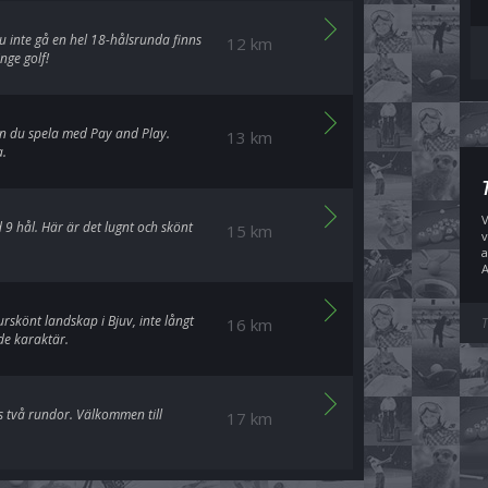
du inte gå en hel 18-hålsrunda finns
12 km
nge golf!
kan du spela med Pay and Play.
13 km
a.
V
 hål. Här är det lugnt och skönt
15 km
v
a
A
rskönt landskap i Bjuv, inte långt
16 km
T
de karaktär.
s två rundor. Välkommen till
17 km