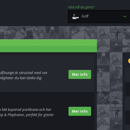
Vad vill du göra?
Golf
olflounge är utrustad med sex
Mer info
ligheter du kan tänka dig.
h lätt kuperad parkbana och har
Mer info
ay & Playbanor, perfekt för gäster