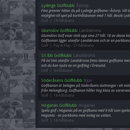
Lydinge Golfklubb
Åstorp
Fina greener hittar du på Lydinge golfbana i Åstorp. Vill 
möjlighet till spel på korthålsbanan med 7 hål. Besök Lydi
Golf | 18-hålsbana
Glumslöv Golfklubb
Landskrona
Glumslövs Golf visar stolt upp sina 27 hål. 18 av dessa 
Golfbanan ligger utanför Landskrona och är en parkban
Golf | Pay & Play
-
27-hålsbana
S:t Ibb Golfklubb
Landskrona
På ön Ven utanför Landskrona finns denna golfbana med 9
och du kan njuta av en golfdag i Öresund.
Golf | 9-hålsbana
Söderåsens Golfklubb
Bjuv
Golfbanan är belägen på Söderåsens sluttningar i ett natu
från Helsingborg. Golfbanan håller hög klass av varieran
Golf | 18-hålsbana
Höganäs Golfklubb
Höganäs
Spela golf i Höganäs på en golfbana med 9 hål som spela
Höganäs - en parkbana med inslag av vatten.
Golf | 18-hålsbana