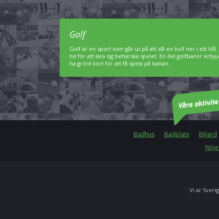
Golf
Golf är en sport som går ut på att slå en boll ner i ett hål
tid för att lära sig behärska spelet. En del golfbanor er
ha grönt kort för att få spela på banan.
Badhus
Badplats
Biljard
Nöje
Vi är Sverig