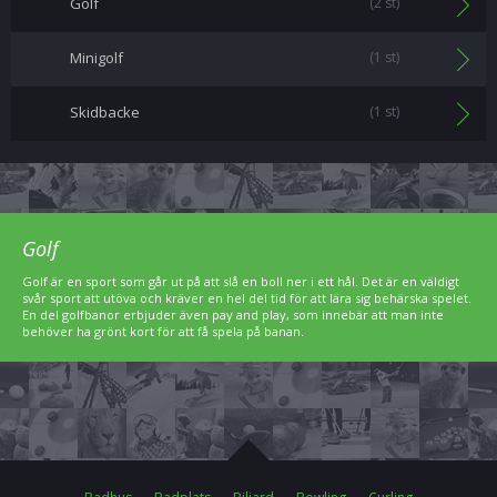
Golf
(2 st)
Minigolf
(1 st)
Skidbacke
(1 st)
Golf
Golf är en sport som går ut på att slå en boll ner i ett hål. Det är en väldigt
svår sport att utöva och kräver en hel del tid för att lära sig behärska spelet.
En del golfbanor erbjuder även pay and play, som innebär att man inte
behöver ha grönt kort för att få spela på banan.