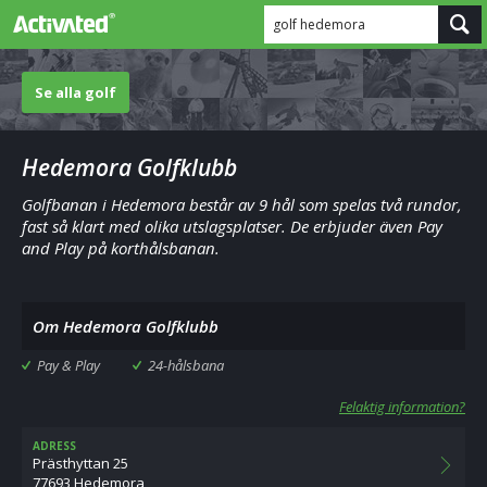
golf hedemora
Se alla golf
Hedemora Golfklubb
Golfbanan i Hedemora består av 9 hål som spelas två rundor,
fast så klart med olika utslagsplatser. De erbjuder även Pay
and Play på korthålsbanan.
Om Hedemora Golfklubb
Pay & Play
24-hålsbana
Felaktig information?
ADRESS
Prästhyttan 25
77693 Hedemora