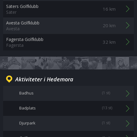
Säters Golfklubb
16 km
Säter
Avesta Golfklubb
20 km
Avesta
Fagersta Golfklubb
32 km
Fagersta
Aktiviteter i Hedemora
Badhus
(1 st)
Badplats
(13 st)
Djurpark
(1 st)