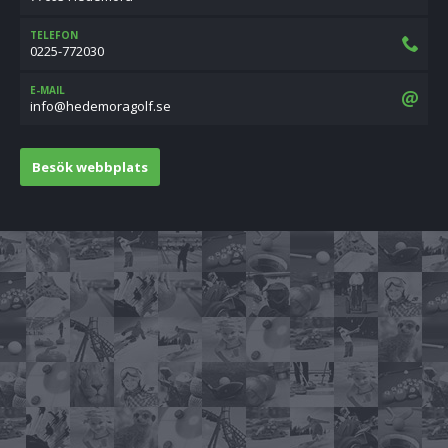
TELEFON
0225-772030
E-MAIL
es.flogaromedeh@ofni
Besök webbplats