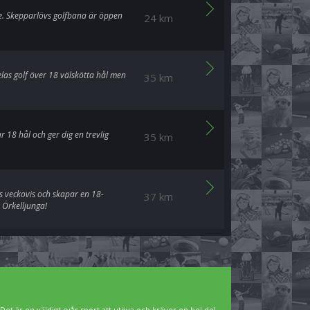
e. Skepparlövs golfbana är öppen
24 km
las golf över 18 välskötta hål men
35 km
 18 hål och ger dig en trevlig
35 km
s veckovis och skapar en 18-
37 km
 Örkelljunga!
. Det är en väldigt svår sport att utöva och kräver en hel del