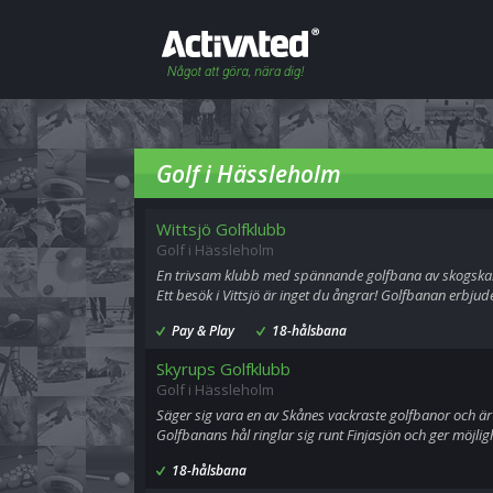
Golf i Hässleholm
Wittsjö Golfklubb
Golf i Hässleholm
En trivsam klubb med spännande golfbana av skogskar
Ett besök i Vittsjö är inget du ångrar! Golfbanan erbjude
Pay & Play
18-hålsbana
Skyrups Golfklubb
Golf i Hässleholm
Säger sig vara en av Skånes vackraste golfbanor och är 
Golfbanans hål ringlar sig runt Finjasjön och ger möjlighe
18-hålsbana