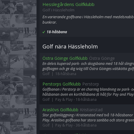
Hesslegårdens Golfklubb
Golf i Hässleholm
En varierande golfbana i Hässleholm med medelsnabba
bunkrar.
18-hålsbana
Golf nära Hässleholm
Östra Göinge Golfklubb
Östra Göinge
En delvis kuperad park- och skogsbana med 18 hål sling
golfbagen och ge dig iväg tilll Östra Göinges välskötta gol
Golf | 18-hålsbana
Perstorps Golfklubb
Perstorp
Golfbanan i Perstorp är en charmig blandning av park- oc
hålsbanan även en korthålsbana (6 hål) för Pay and Play
Golf | Pay & Play
-
18-hålsbana
Araslövs Golfklubb
Kristianstad
Stor golfanläggning i Kristianstad med två 18-håösbano
Play. Araslövs golfbana har stora sanbba och stora green
Golf | Pay & Play
-
36-hålsbana