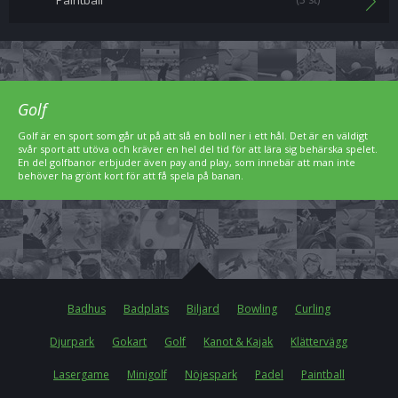
Paintball
Golf
Golf är en sport som går ut på att slå en boll ner i ett hål. Det är en väldigt
svår sport att utöva och kräver en hel del tid för att lära sig behärska spelet.
En del golfbanor erbjuder även pay and play, som innebär att man inte
behöver ha grönt kort för att få spela på banan.
Badhus
Badplats
Biljard
Bowling
Curling
Djurpark
Gokart
Golf
Kanot & Kajak
Klättervägg
Lasergame
Minigolf
Nöjespark
Padel
Paintball