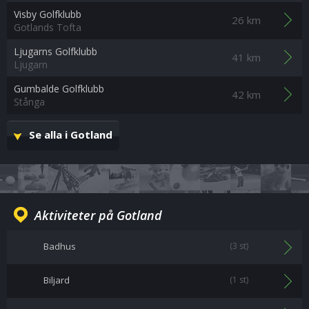
Visby Golfklubb
26 km
Gotlands Tofta
Ljugarns Golfklubb
41 km
Ljugarn
Gumbalde Golfklubb
42 km
Stånga
Se alla i Gotland
Aktiviteter på Gotland
Badhus
(3 st)
Biljard
(1 st)