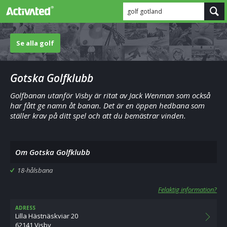
golf gotland
Se alla golf
Gotska Golfklubb
Golfbanan utanför Visby är ritat av Jack Wenman som också
har fått ge namn åt banan. Det är en öppen hedbana som
ställer krav på ditt spel och att du bemästrar vinden.
Om Gotska Golfklubb
18-hålsbana
Felaktig information?
ADRESS
Lilla Hästnäskviar 20
62141 Visby