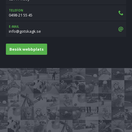
TELEFON
0498-21 55 45
E-MAIL
es.kgakstog@ofni
Besök webbplats