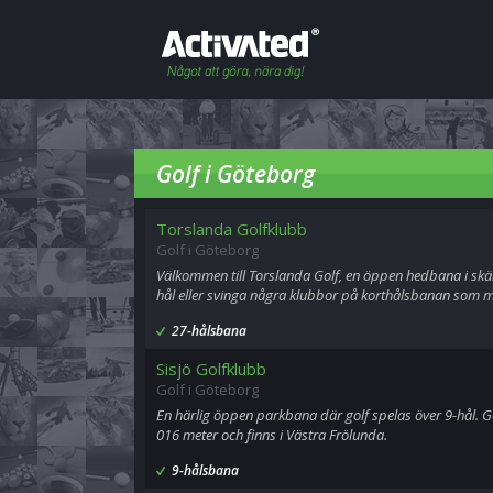
Golf i Göteborg
Torslanda Golfklubb
Golf i Göteborg
Välkommen till Torslanda Golf, en öppen hedbana i skär
hål eller svinga några klubbor på korthålsbanan som m
27-hålsbana
Sisjö Golfklubb
Golf i Göteborg
En härlig öppen parkbana där golf spelas över 9-hål. 
016 meter och finns i Västra Frölunda.
9-hålsbana