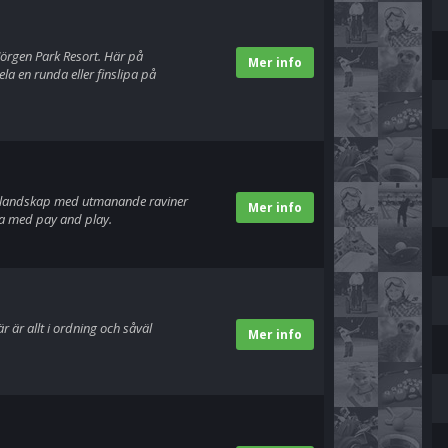
Jörgen Park Resort. Här på
Mer info
la en runda eller finslipa på
pet landskap med utmanande raviner
Mer info
na med pay and play.
 är allt i ordning och såväl
Mer info