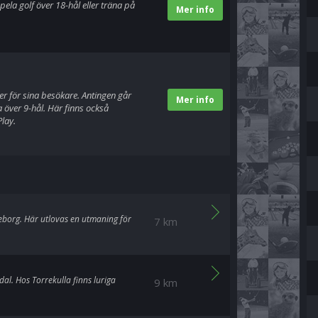
pela golf över 18-hål eller träna på
Mer info
er för sina besökare. Antingen går
Mer info
 över 9-hål. Här finns också
lay.
eborg. Här utlovas en utmaning för
7 km
al. Hos Torrekulla finns luriga
9 km