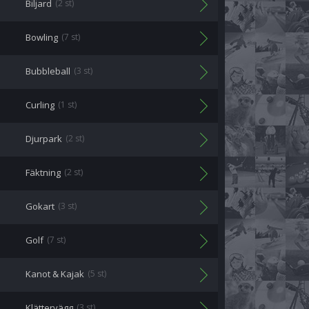
Biljard
(2 st)
Bowling
(7 st)
Bubbleball
(3 st)
Curling
(1 st)
Djurpark
(2 st)
Fäktning
(2 st)
Gokart
(3 st)
Golf
(7 st)
Kanot & Kajak
(5 st)
Klättervägg
(3 st)