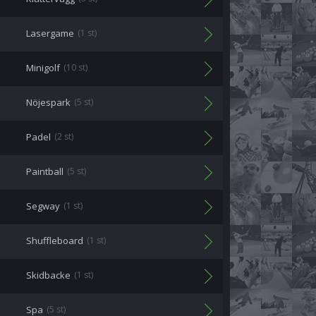
Lasergame
(1 st)
Minigolf
(10 st)
Nöjespark
(5 st)
Padel
(2 st)
Paintball
(5 st)
Segway
(1 st)
Shuffleboard
(1 st)
Skidbacke
(1 st)
Spa
(5 st)