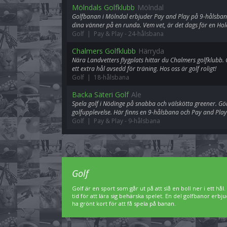
Mölndals Golfklubb
Mölndal
Golfbanan i Mölndal erbjuder Pay and Play på 9-hålsban
dina vänner på en runda. Vem vet, är det dags för en Hole
Golf | Pay & Play
-
24-hålsbana
Chalmers Golfklubb
Härryda
Nära Landvetters flygplats hittar du Chalmers golfklubb.
ett extra hål avsedd för träning. Hos oss är golf roligt!
Golf | 18-hålsbana
Backa Säteri Golf
Ale
Spela golf i Nödinge på snabba och välskötta greener. Gör
golfupplevelse. Här finns en 9-hålsbana och Pay and Play
Golf | Pay & Play
-
9-hålsbana
Golf
Golf är en sport som går ut på att slå en boll ner i ett hål
tid för att lära sig behärska spelet. En del golfbanor er
ha grönt kort för att få spela på banan.