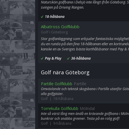
Naturskön golfbana i Delsjö inte långt ifrån Göteborg. S
svingen på Driving Rangen.
18-hålsbana
Albatross Golfklubb
Golf i Göteborg
Stor golfanläggning som erbjuder fantastiska möjlighet
du en runda på den fina 18-hålbanan eller en kortrunda
kanske en av Sveriges bästa korthålsbanor med Pay & P
Pay & Play
36-hålsbana
Golf nära Göteborg
Partille Golfklubb
Partille
Omväxlande och teknisk skogsbana i Partille utanför Göt
alla golfgäster.
Golf | 18-hålsbana
Torrekulla Golfklubb
Mölndal
Inte så värst lång men ändå en krävande golfbana i Mölnd
bunkrar och snabba greener. Testa på en rolig golf!
Golf | 9-hålsbana