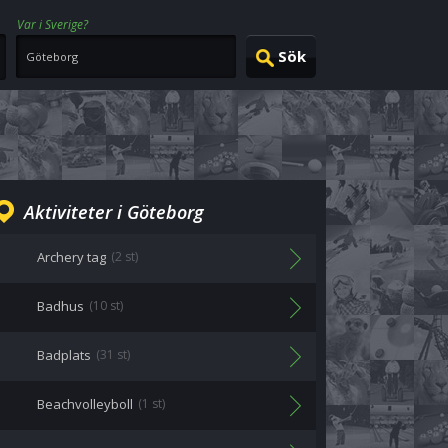
Var i Sverige?
Aktiviteter i Göteborg
Archery tag
(2 st)
Badhus
(10 st)
Badplats
(31 st)
Beachvolleyboll
(1 st)