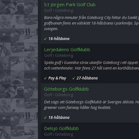
S:t Jörgen Park Golf Club
Golf i Göteborg
Bara några minuter från Göteborg City hittar du Sankt 
golfbanan finns en välskött 18-hålsbana i parkmiljö. Spe
svingen.
18-hålsbana
Lerjedalens Golfklubb
Golf i Göteborg
Spela golf i Gunnilse strax utanför Göteborg i ett öp
och vattenhinder. Här finns 27 hål samt en korthålsba
Pay & Play
27-hålsbana
Göteborgs Golfklubb
Golf i Göteborg
Det sägs att Göteborgs Golfklubb är Sveriges äldsta. Här
greener som fairway håller hög kvalitet.
18-hålsbana
Delsjö Golfklubb
Golf i Göteborg