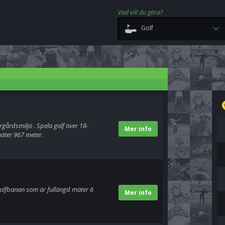
Vad vill du göra?
Golf
gårdsmiljö . Spela golf över 18-
Mer info
äter 967 meter.
Golfbanan som är fullängd mäter 6
Mer info