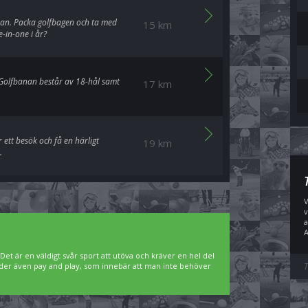
an. Packa golfbagen och ta med
15 km
-in-one i år?
 Golfbanan består av 18-hål samt
17 km
 ett besök och få en härligt
19 km
.
V
v
a
A
. Det är en väldigt svår sport att utöva och kräver en hel del
bjuder även pay and play, som innebär att man inte behöver
T