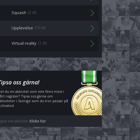
Squash
(2 st)
Upplevelse
(10 st)
Virtual reality
(1 st)
Tipsa oss gärna!
et du en aktivitet som inte finns med i
årt register? Tipsa oss gärna om
ktiviteter i Sverige som du tror passar på
ctivated.
ipsa om aktivitet:
Klicka här