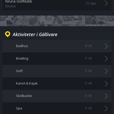
Kiruna Golfklubb
77 km
Kiruna
Aktiviteter i Gällivare
Badhus
(3 st)
Bowling
(1 st)
Golf
(1 st)
Kanot & Kajak
(1 st)
Skidbacke
(1 st)
Spa
(1 st)