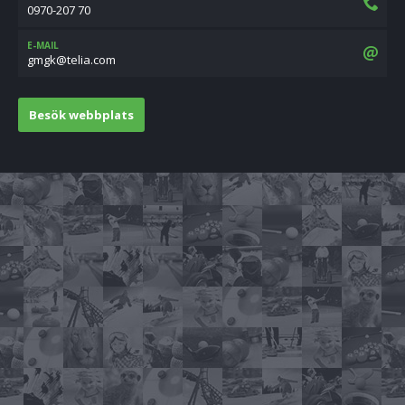
0970-207 70
E-MAIL
moc.ailet@kgmg
Besök webbplats