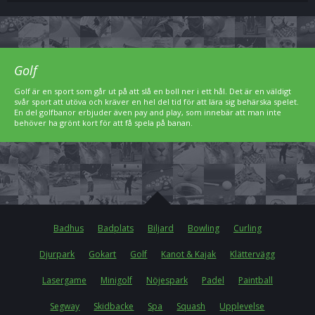
Golf
Golf är en sport som går ut på att slå en boll ner i ett hål. Det är en väldigt
svår sport att utöva och kräver en hel del tid för att lära sig behärska spelet.
En del golfbanor erbjuder även pay and play, som innebär att man inte
behöver ha grönt kort för att få spela på banan.
Badhus
Badplats
Biljard
Bowling
Curling
Djurpark
Gokart
Golf
Kanot & Kajak
Klättervägg
Lasergame
Minigolf
Nöjespark
Padel
Paintball
Segway
Skidbacke
Spa
Squash
Upplevelse