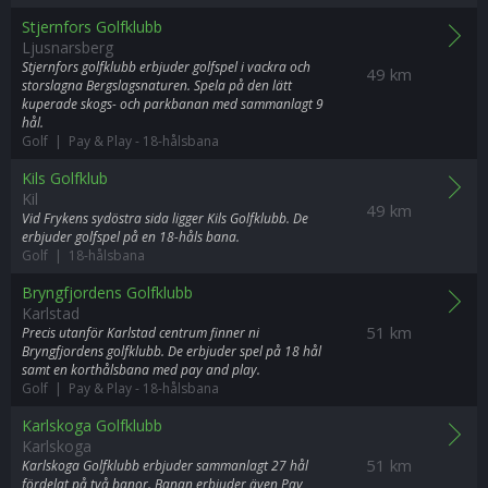
Stjernfors Golfklubb
Ljusnarsberg
Stjernfors golfklubb erbjuder golfspel i vackra och
49 km
storslagna Bergslagsnaturen. Spela på den lätt
kuperade skogs- och parkbanan med sammanlagt 9
hål.
Golf | Pay & Play
-
18-hålsbana
Kils Golfklub
Kil
49 km
Vid Frykens sydöstra sida ligger Kils Golfklubb. De
erbjuder golfspel på en 18-håls bana.
Golf | 18-hålsbana
Bryngfjordens Golfklubb
Karlstad
51 km
Precis utanför Karlstad centrum finner ni
Bryngfjordens golfklubb. De erbjuder spel på 18 hål
samt en korthålsbana med pay and play.
Golf | Pay & Play
-
18-hålsbana
Karlskoga Golfklubb
Karlskoga
51 km
Karlskoga Golfklubb erbjuder sammanlagt 27 hål
fördelat på två banor. Banan erbjuder även Pay