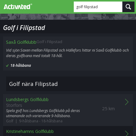
golf filipstad
Golf i Filipstad
Saxå Golfklubb
Golf i Filipstad
Vid sjön Saxen mellan Filipstad och Hällefors hittar ni Saxå Golfklubb och
deras golfbana med totalt 18-hål.
18-hålsbana
Golf nära Filipstad
Lundsbergs Golfklubb
Storfors
25 km
Spela golf hos Lundsbergs Golfklubb på deras
utmanande och varierande 9-hålsbana.
Golf | 9-hålsbana
-
18-hålsbana
Kristinehamns Golfklubb