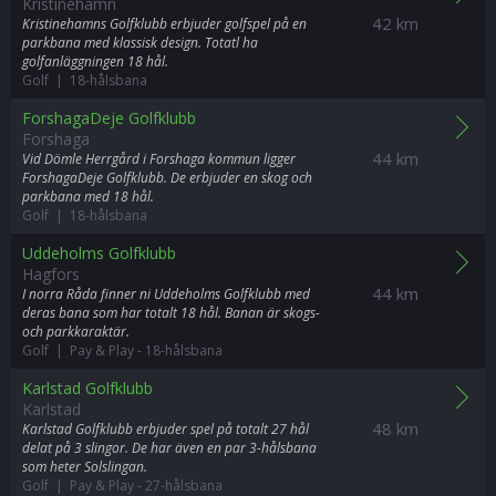
Kristinehamn
42 km
Kristinehamns Golfklubb erbjuder golfspel på en
parkbana med klassisk design. Totatl ha
golfanläggningen 18 hål.
Golf | 18-hålsbana
ForshagaDeje Golfklubb
Forshaga
44 km
Vid Dömle Herrgård i Forshaga kommun ligger
ForshagaDeje Golfklubb. De erbjuder en skog och
parkbana med 18 hål.
Golf | 18-hålsbana
Uddeholms Golfklubb
Hagfors
44 km
I norra Råda finner ni Uddeholms Golfklubb med
deras bana som har totalt 18 hål. Banan är skogs-
och parkkaraktär.
Golf | Pay & Play
-
18-hålsbana
Karlstad Golfklubb
Karlstad
48 km
Karlstad Golfklubb erbjuder spel på totalt 27 hål
delat på 3 slingor. De har även en par 3-hålsbana
som heter Solslingan.
Golf | Pay & Play
-
27-hålsbana