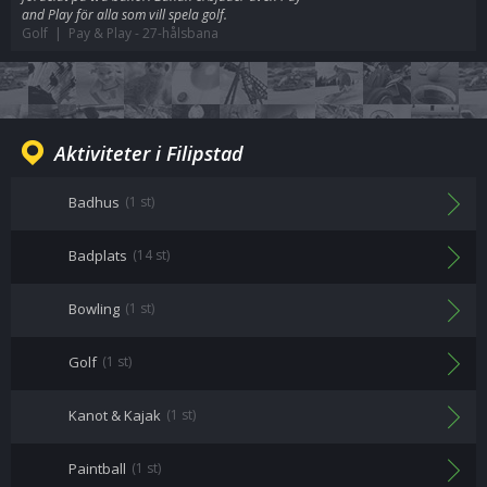
and Play för alla som vill spela golf.
Golf | Pay & Play
-
27-hålsbana
Aktiviteter i Filipstad
Badhus
(1 st)
Badplats
(14 st)
Bowling
(1 st)
Golf
(1 st)
Kanot & Kajak
(1 st)
Paintball
(1 st)