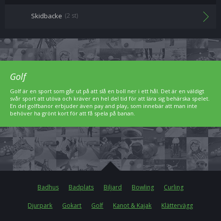
Skidbacke
(2 st)
Golf
Golf är en sport som går ut på att slå en boll ner i ett hål. Det är en väldigt
svår sport att utöva och kräver en hel del tid för att lära sig behärska spelet.
En del golfbanor erbjuder även pay and play, som innebär att man inte
behöver ha grönt kort för att få spela på banan.
Badhus
Badplats
Biljard
Bowling
Curling
Djurpark
Gokart
Golf
Kanot & Kajak
Klättervägg