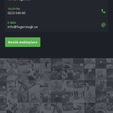
TELEFON
0223-540 60
E-MAIL
es.kgatsregaf@ofni
Besök webbplats