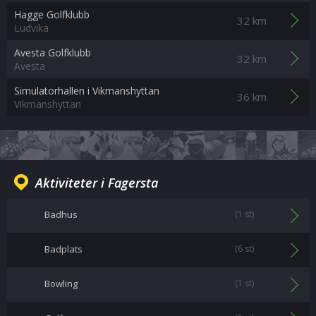
Hagge Golfklubb
32 km
Ludvika
Avesta Golfklubb
32 km
Avesta
Simulatorhallen i Vikmanshyttan
36 km
Vikmanshyttan
Aktiviteter i Fagersta
Badhus
(1 st)
Badplats
(6 st)
Bowling
(1 st)