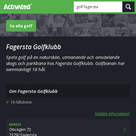
golf fagersta
Se alla golf
Fagersta Golfklubb
Spela golf på en naturskön, utmanande och omväxlande
skogs och parkbana hos Fagersta Golfklubb. Golfbanan har
sammanlagt 18 hål.
Om Fagersta Golfklubb
18-hålsbana
Felaktig information?
ADRESS
Otivägen 72
73792 Fagersta