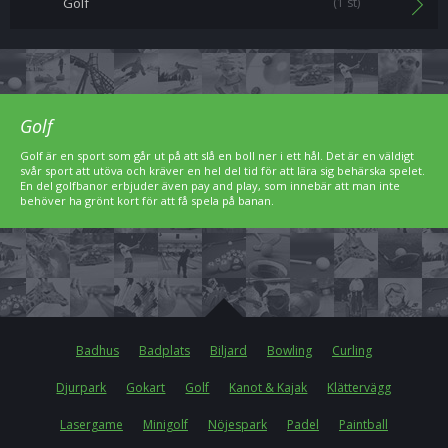
Golf
(1 st)
Golf
Golf är en sport som går ut på att slå en boll ner i ett hål. Det är en väldigt
svår sport att utöva och kräver en hel del tid för att lära sig behärska spelet.
En del golfbanor erbjuder även pay and play, som innebär att man inte
behöver ha grönt kort för att få spela på banan.
Badhus
Badplats
Biljard
Bowling
Curling
Djurpark
Gokart
Golf
Kanot & Kajak
Klättervägg
Lasergame
Minigolf
Nöjespark
Padel
Paintball