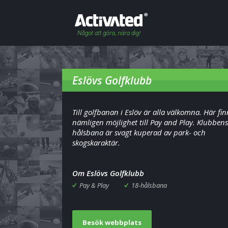
Eslövs Golfklubb
Till golfbanan i Eslöv är alla välkomna. Här fin
nämligen möjlighet till Pay and Play. Klubbens
hålsbana är svagt kuperad av park- och
skogskaraktär.
Om Eslövs Golfklubb
Pay & Play
18-hålsbana
Besök webbplats