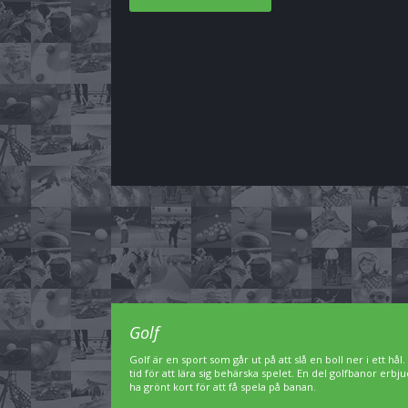
Golf
Golf är en sport som går ut på att slå en boll ner i ett hål
tid för att lära sig behärska spelet. En del golfbanor er
ha grönt kort för att få spela på banan.