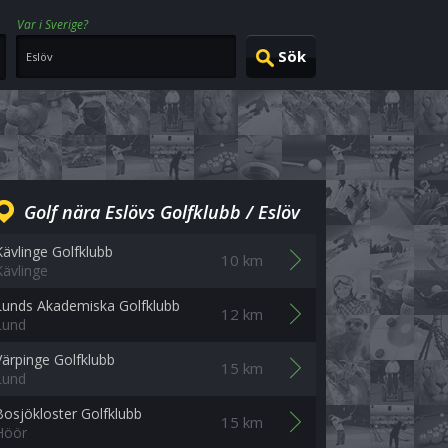
Var i Sverige?
Golf nära Eslövs Golfklubb / Eslöv
Kävlinge Golfklubb
10 km
Kävlinge
Lunds Akademiska Golfklubb
12 km
Lund
Värpinge Golfklubb
15 km
Lund
Bosjökloster Golfklubb
15 km
Höör