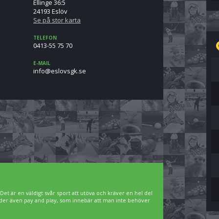
Ellinge 36:5
24193 Eslöv
Se på stor karta
TELEFON
0413-55 75 70
E-MAIL
es.kgsvolse@ofni
. Det är en väldigt svår sport att utöva och kräver en hel del
bjuder även pay and play, som innebär att man inte behöver