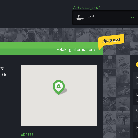
Vad vill du göra?
Golf
Felaktig information?
ns
 18-
ADRESS