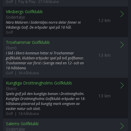
Golf | Pay & Play
-
27-hålsbana
Viksbergs Golfklubb
Södertälje
12 km
Nära Mälaren i Södertäljes norra delar finner ni
Viksbergs Golf. De erbjuder spel på 18 hål.
Golf
Troxhammar Golfklubb
Ekerö
I Skå i Ekerö kommun hittar ni Troxhammar
13 km
golfklubb, klubben erbjuder spel på två golfbanor.
Troxhammar var först i Sverige med en 12- och en
18-hålsbana.
Golf | 36-hålsbana
Kungliga Drottningholms Golfklubb
Ekerö
Spela golf på den kungliga banan i Drottningholm.
13 km
Kungliga Drottningholms Golfklubb erbjuder en 18-
hålsbana placerad på kunglig mark omgiven av
vacker natur och slott.
Golf | 18-hålsbana
Salems Golfklubb
Södertälje