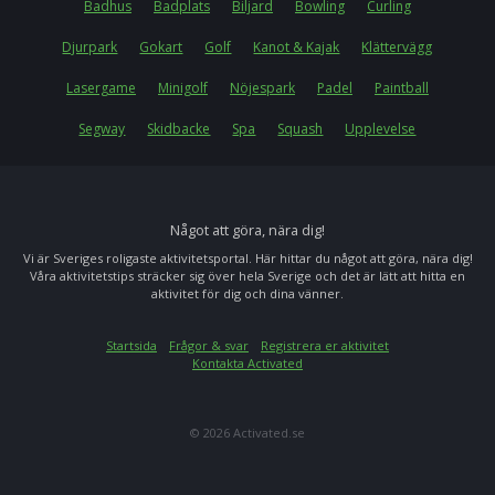
Badhus
Badplats
Biljard
Bowling
Curling
Djurpark
Gokart
Golf
Kanot & Kajak
Klättervägg
Lasergame
Minigolf
Nöjespark
Padel
Paintball
Segway
Skidbacke
Spa
Squash
Upplevelse
Något att göra, nära dig!
Vi är Sveriges roligaste aktivitetsportal. Här hittar du något att göra, nära dig!
Våra aktivitetstips sträcker sig över hela Sverige och det är lätt att hitta en
aktivitet för dig och dina vänner.
Startsida
Frågor & svar
Registrera er aktivitet
Kontakta Activated
© 2026 Activated.se