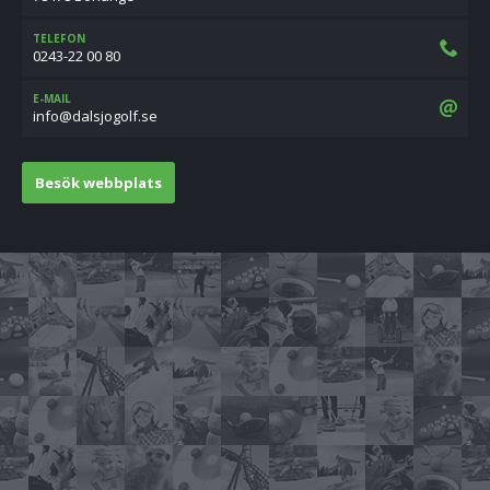
TELEFON
0243-22 00 80
E-MAIL
es.flogojslad@ofni
Besök webbplats