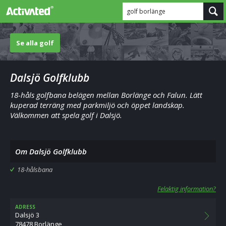
golf borlänge
Se alla golf
Dalsjö Golfklubb
18-håls golfbana belägen mellan Borlänge och Falun. Lätt
kuperad terräng med parkmiljö och öppet landskap.
Välkommen att spela golf i Dalsjö.
Om Dalsjö Golfklubb
18-hålsbana
Felaktig information?
ADRESS
Dalsjö 3
78478 Borlänge