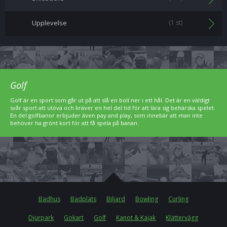
Upplevelse
(1 st)
Golf
Golf är en sport som går ut på att slå en boll ner i ett hål. Det är en väldigt
svår sport att utöva och kräver en hel del tid för att lära sig behärska spelet.
En del golfbanor erbjuder även pay and play, som innebär att man inte
behöver ha grönt kort för att få spela på banan.
Badhus
Badplats
Biljard
Bowling
Curling
Djurpark
Gokart
Golf
Kanot & Kajak
Klättervägg