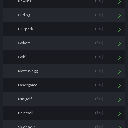
Bowling
(1 st)
Curling
(1 st)
Djurpark
(1 st)
Gokart
(2 st)
Golf
(1 st)
Klättervägg
(1 st)
Lasergame
(1 st)
Minigolf
(2 st)
Paintball
(3 st)
Skidbacke
(3 st)