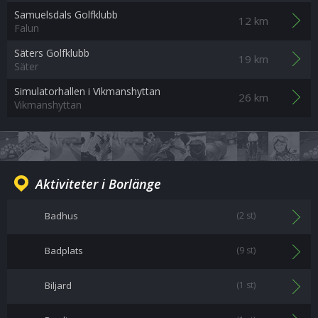
Samuelsdals Golfklubb
12 km
Falun
Säters Golfklubb
19 km
Säter
Simulatorhallen i Vikmanshyttan
26 km
Vikmanshyttan
Aktiviteter i Borlänge
Badhus
(2 st)
Badplats
(9 st)
Biljard
(1 st)