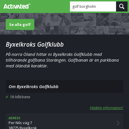
golf borgholm
Se alla golf
Byxelkroks Golfklubb
På norra Öland hittar ni Byxelkroks Golfklubb med
tillhörande golfbana Storängen. Golfbanan är en parkbana
med öländsk karaktär.
Om Byxelkroks Golfklubb
18-hålsbana
Felaktig information?
ADRESS
Per Nils väg 7
38775 Byxelkrok