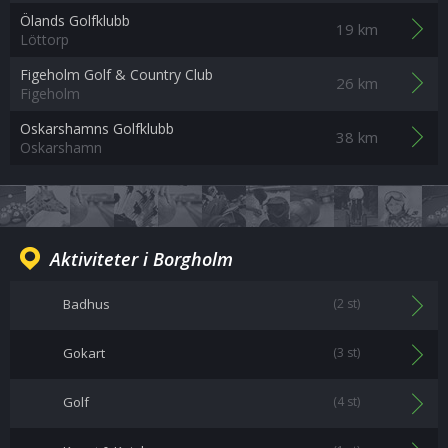
Ölands Golfklubb
19 km
Löttorp
Figeholm Golf & Country Club
26 km
Figeholm
Oskarshamns Golfklubb
38 km
Oskarshamn
Aktiviteter i Borgholm
Badhus
(2 st)
Gokart
(3 st)
Golf
(4 st)