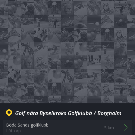
Golf nära Byxelkroks Golfklubb / Borgholm
Böda Sands golfklubb
5 km
Löttorp