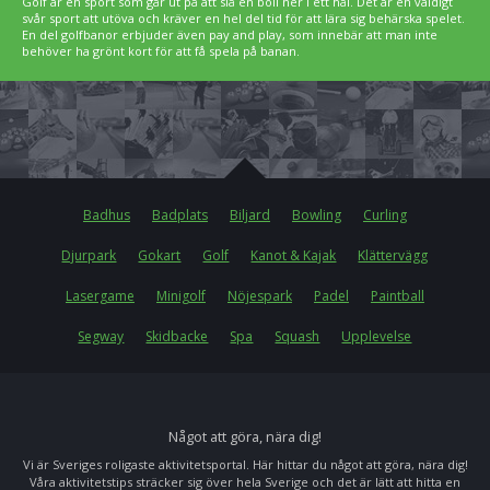
Golf är en sport som går ut på att slå en boll ner i ett hål. Det är en väldigt
svår sport att utöva och kräver en hel del tid för att lära sig behärska spelet.
En del golfbanor erbjuder även pay and play, som innebär att man inte
behöver ha grönt kort för att få spela på banan.
Badhus
Badplats
Biljard
Bowling
Curling
Djurpark
Gokart
Golf
Kanot & Kajak
Klättervägg
Lasergame
Minigolf
Nöjespark
Padel
Paintball
Segway
Skidbacke
Spa
Squash
Upplevelse
Något att göra, nära dig!
Vi är Sveriges roligaste aktivitetsportal. Här hittar du något att göra, nära dig!
Våra aktivitetstips sträcker sig över hela Sverige och det är lätt att hitta en