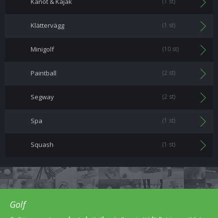
Kanot & Kajak
(1 st)
Klättervägg
(1 st)
Minigolf
(10 st)
Paintball
(2 st)
Segway
(2 st)
Spa
(1 st)
Squash
(1 st)
Golf