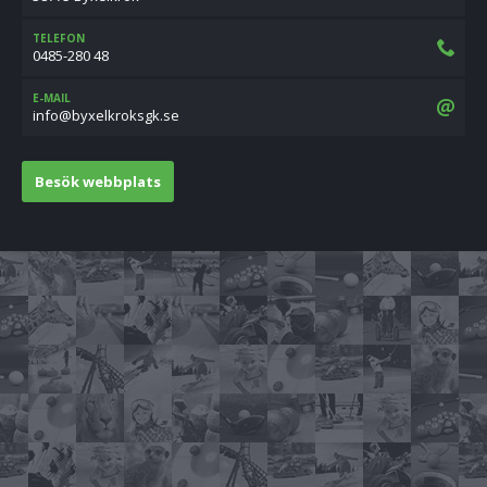
TELEFON
0485-280 48
E-MAIL
es.kgskorklexyb@ofni
Besök webbplats