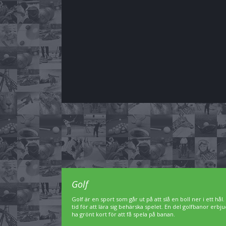
Golf
Golf är en sport som går ut på att slå en boll ner i ett hål
tid för att lära sig behärska spelet. En del golfbanor er
ha grönt kort för att få spela på banan.