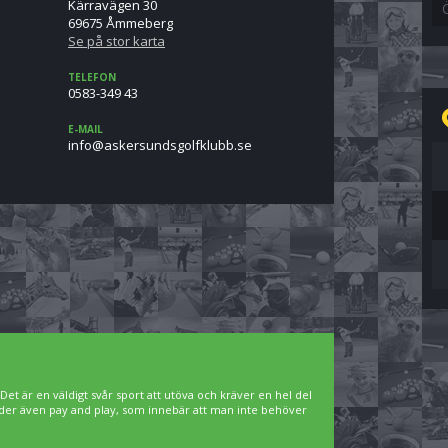
Kärravägen 30
69675 Åmmeberg
Se på stor karta
TELEFON
0583-349 43
E-MAIL
es.bbulkflogsdnusreksa@ofni
. Det är en väldigt svår sport att utöva och kräver en hel del
bjuder även pay and play, som innebär att man inte behöver