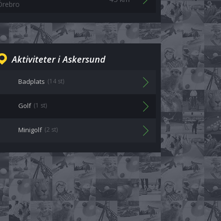
Örebro
Aktiviteter i Askersund
Badplats
(14 st)
Golf
(1 st)
Minigolf
(2 st)