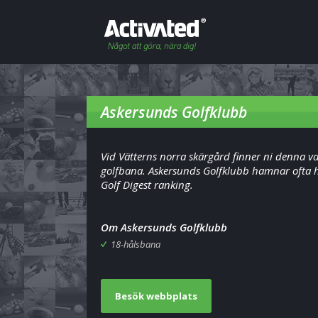
Askersunds Golfklubb
Vid Vätterns norra skärgård finner ni denna v
golfbana. Askersunds Golfklubb hamnar ofta h
Golf Digest ranking.
Om Askersunds Golfklubb
18-hålsbana
Besök webbplats