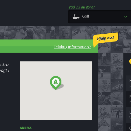
Vad vill du göra?
Golf
Felaktig information?
ackra
ögt i
ADRESS