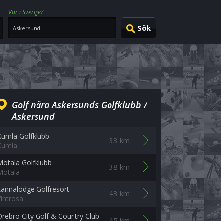
Var i Sverige?
Golf nära Askersunds Golfklubb /
Askersund
Kumla Golfklubb
33 km
Kumla
Motala Golfklubb
38 km
Motala
Lannalodge Golfresort
43 km
Vintrosa
Örebro City Golf & Country Club
45 km