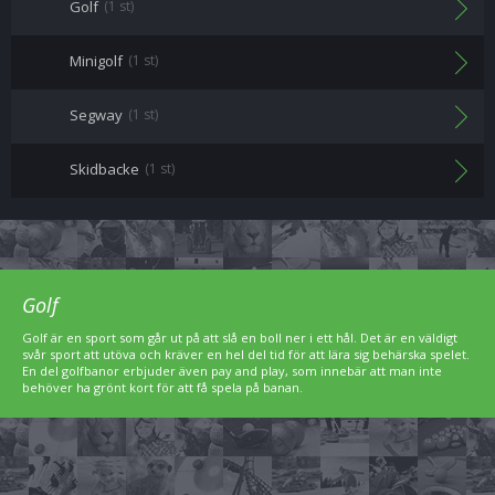
Golf
(1 st)
Minigolf
(1 st)
Segway
(1 st)
Skidbacke
(1 st)
Golf
Golf är en sport som går ut på att slå en boll ner i ett hål. Det är en väldigt
svår sport att utöva och kräver en hel del tid för att lära sig behärska spelet.
En del golfbanor erbjuder även pay and play, som innebär att man inte
behöver ha grönt kort för att få spela på banan.