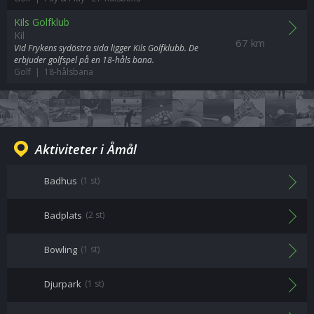
Kils Golfklub
Kil
67 km
Vid Frykens sydöstra sida ligger Kils Golfklubb. De
erbjuder golfspel på en 18-håls bana.
Golf | 18-hålsbana
Aktiviteter i Åmål
Badhus
(1 st)
Badplats
(2 st)
Bowling
(1 st)
Djurpark
(1 st)