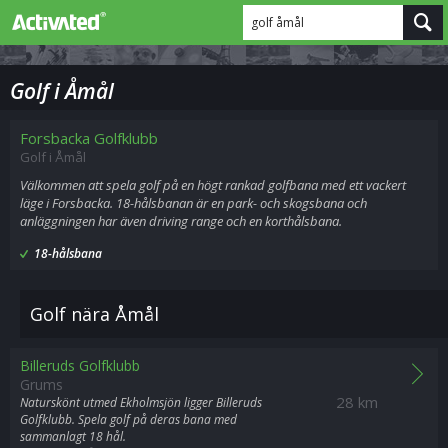
golf åmål
Golf i Åmål
Forsbacka Golfklubb
Golf i Åmål
Välkommen att spela golf på en högt rankad golfbana med ett vackert
läge i Forsbacka. 18-hålsbanan är en park- och skogsbana och
anläggningen har även driving range och en korthålsbana.
18-hålsbana
Golf nära Åmål
Billeruds Golfklubb
Grums
28 km
Naturskönt utmed Ekholmsjön ligger Billeruds
Golfklubb. Spela golf på deras bana med
sammanlagt 18 hål.