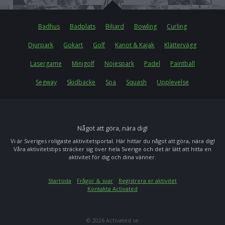
Badhus
Badplats
Biljard
Bowling
Curling
Djurpark
Gokart
Golf
Kanot & Kajak
Klättervägg
Lasergame
Minigolf
Nöjespark
Padel
Paintball
Segway
Skidbacke
Spa
Squash
Upplevelse
Något att göra, nära dig!
Vi är Sveriges roligaste aktivitetsportal. Här hittar du något att göra, nära dig!
Våra aktivitetstips sträcker sig över hela Sverige och det är lätt att hitta en
aktivitet för dig och dina vänner.
Startsida
Frågor & svar
Registrera er aktivitet
Kontakta Activated
© 2026 Activated.se