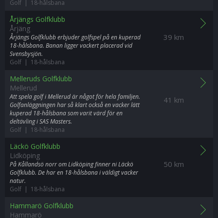
Golf | 18-hålsbana
Årjängs Golfklubb
Årjäng
39 km
Årjängs Golfklubb erbjuder golfspel på en kuperad
18-hålsbana. Banan ligger vackert placerad vid
Svensbysjön.
Golf | 18-hålsbana
Melleruds Golfklubb
Mellerud
Att spela golf i Mellerud är något för hela familjen.
41 km
Golfanläggningen har så klart också en vacker lätt
kuperad 18-hålsbana som varit värd för en
deltävling i SAS Masters.
Golf | 18-hålsbana
Läckö Golfklubb
Lidköping
50 km
På Kållandsö norr om Lidköping finner ni Läckö
Golfklubb. De har en 18-hålsbana i väldigt vacker
natur.
Golf | 18-hålsbana
Hammarö Golfklubb
Hammarö