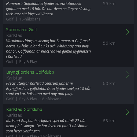
55 km
Hammarö Golfklubb erbjuder en variationsrik
golfbana med 18 hål. De har även en längre säsong
tack vare sitt läge vid Vänern
Golf | 18-hålsbana
Sommarro Golf
Karlstad
Värmlands längsta säsong har Sommarro Golf med
56 km
deras 12-håls Inland Links och 9-håls pay and play
banor. Golfbanan är placerad vid gamla flygplatsen
i Karlstad.
Golf | Pay & Play
Bryngfjordens Golfklubb
Karlstad
60 km
Precis utanför Karlstad centrum finner ni
Bryngfjordens golfklubb. De erbjuder spel på 18 hål
samt en korthålsbana med pay and play.
Golf | Pay & Play
-
18-hålsbana
Karlstad Golfklubb
Karlstad
63 km
Karlstad Golfklubb erbjuder spel på totalt 27 hål
delat på 3 slingor. De har även en par 3-hålsbana
som heter Solslingan.
Golf | Pay & Play
-
27-hålsbana