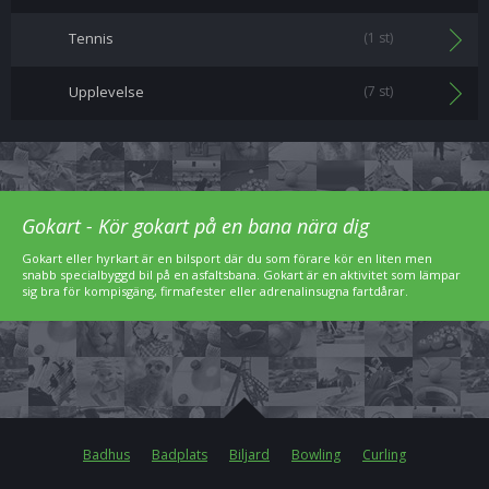
Tennis
(1 st)
Upplevelse
(7 st)
Gokart - Kör gokart på en bana nära dig
Gokart eller hyrkart är en bilsport där du som förare kör en liten men
snabb specialbyggd bil på en asfaltsbana. Gokart är en aktivitet som lämpar
sig bra för kompisgäng, firmafester eller adrenalinsugna fartdårar.
Badhus
Badplats
Biljard
Bowling
Curling