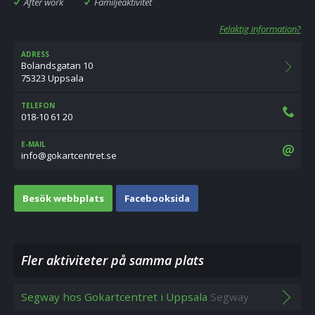
After work
Familjeaktivitet
Felaktig information?
ADRESS
Bolandsgatan 10
75323 Uppsala
TELEFON
018-10 61 20
E-MAIL
es.tertnectrakog@ofni
Besök webbplats
Facebooksida
Fler aktiviteter på samma plats
Segway hos Gokartcentret i Uppsala
Segway