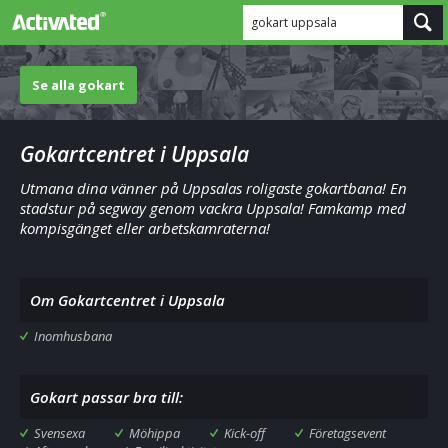
gokart uppsala
Se alla gokart
Gokartcentret i Uppsala
Utmana dina vänner på Uppsalas roligaste gokartbana! En
stadstur på segway genom vackra Uppsala! Famkamp med
kompisgänget eller arbetskamraterna!
Om Gokartcentret i Uppsala
Inomhusbana
Gokart passar bra till:
Svensexa
Möhippa
Kick-off
Företagsevent