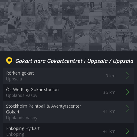
Gokart nära Gokartcentret i Uppsala / Uppsala
Rörken gokart
9 km
Uppsala
Ös-We Ring Gokartstadion
36 km
Upplands Väsby
Stockholm Paintball & Äventyrscenter
41 km
Gokart
Upplands Väsby
Enköping Hyrkart
41 km
Enköping