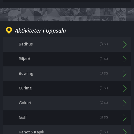
Aktiviteter i Uppsala
Badhus
(3 st)
Biljard
(1 st)
Bowling
(3 st)
Curling
(1 st)
Gokart
(2 st)
Golf
(8 st)
Kanot & Kajak
(1 st)