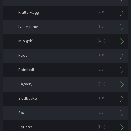
Klättervägg
(2 st)
Lasergame
(1 st)
Minigolf
(4 st)
Padel
(1 st)
Paintball
(2 st)
Segway
(2 st)
Skidbacke
(1 st)
Spa
(2 st)
Squash
(1 st)