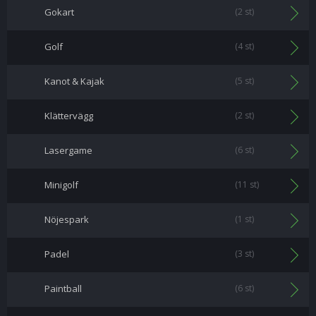
Gokart
(2 st)
Golf
(4 st)
Kanot & Kajak
(5 st)
Klättervägg
(2 st)
Lasergame
(6 st)
Minigolf
(11 st)
Nöjespark
(1 st)
Padel
(3 st)
Paintball
(6 st)