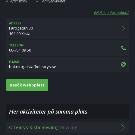
After work
Familjeaktivitet
Felaktig information?
ADRESS
Färögatan 30
164 40 Kista
TELEFON
08-751 09 50
E-MAIL
es.syraelo@atsik.gninkob
Besök webbplats
Fler aktiviteter på samma plats
O'Learys Kista Bowling
Bowling