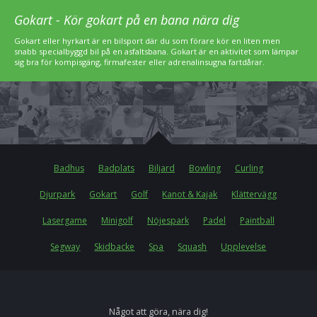
Gokart - Kör gokart på en bana nära dig
Gokart eller hyrkart är en bilsport där du som förare kör en liten men
snabb specialbyggd bil på en asfaltsbana. Gokart är en aktivitet som lämpar
sig bra för kompisgäng, firmafester eller adrenalinsugna fartdårar.
Badhus
Badplats
Biljard
Bowling
Curling
Djurpark
Gokart
Golf
Kanot & Kajak
Klättervägg
Lasergame
Minigolf
Nöjespark
Padel
Paintball
Segway
Skidbacke
Spa
Squash
Upplevelse
Något att göra, nära dig!