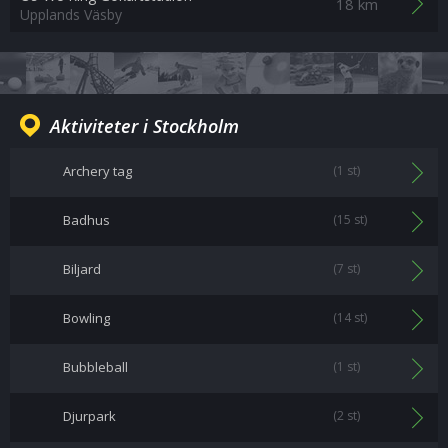
18 km
Upplands Väsby
Aktiviteter i Stockholm
Archery tag
(1 st)
Badhus
(15 st)
Biljard
(7 st)
Bowling
(14 st)
Bubbleball
(1 st)
Djurpark
(2 st)