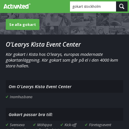
gokart stockholm
Se alla gokart
O'Learys Kista Event Center
Kör gokart i Kista hos O'learys, europas modernaste
gokartanläggning. Kör gokart som går på el i den 4000 kvm
stora hallen.
Om O'Learys Kista Event Center
Inomhusbana
Gokart passar bra till:
Svensexa
Möhippa
Kick-off
Företagsevent