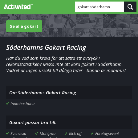
gokart söderhamn
Se alla gokart
Söderhamns Gokart Racing
Har du vad som krävs för att sätta ett avtryck i
rekordstatistiken? Missa inte att köra gokart i Söderhamn.
Vädret är ingen ursäkt till dåliga tider - banan är inomhus!
Om Söderhamns Gokart Racing
Inomhusbana
Gokart passar bra till:
Svensexa
Möhippa
Kick-off
Företagsevent