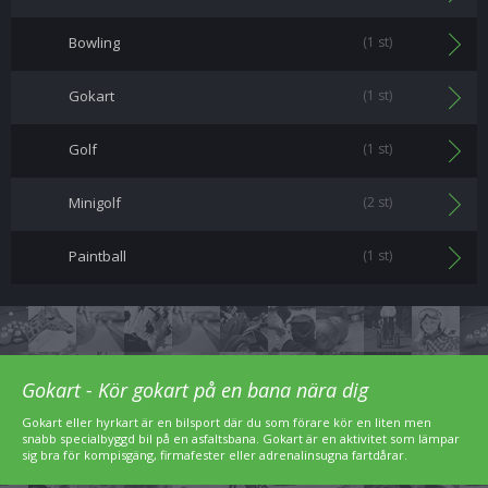
Bowling
(1 st)
Gokart
(1 st)
Golf
(1 st)
Minigolf
(2 st)
Paintball
(1 st)
Gokart - Kör gokart på en bana nära dig
Gokart eller hyrkart är en bilsport där du som förare kör en liten men
snabb specialbyggd bil på en asfaltsbana. Gokart är en aktivitet som lämpar
sig bra för kompisgäng, firmafester eller adrenalinsugna fartdårar.