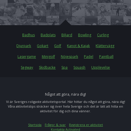
Badhus
Badplats
Biljard
Bowling
Curling
Djurpark
Gokart
Golf
Kanot & Kajak
Klättervägg
Lasergame
Minigolf
Nöjespark
Padel
Paintball
Segway
Skidbacke
Spa
Squash
Upplevelse
Något att göra, nära dig!
Vi är Sveriges roligaste aktivitetsportal. Här hittar du något att göra, nära dig!
Våra aktivitetstips sträcker sig över hela Sverige och det är lätt att hitta en
aktivitet för dig och dina vänner.
Startsida
Frågor & svar
Registrera er aktivitet
Kontakta Activated