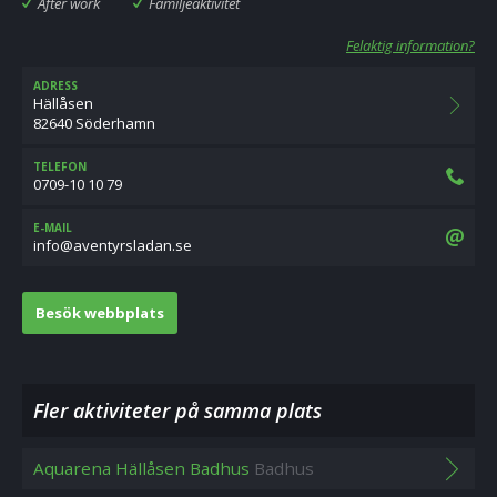
After work
Familjeaktivitet
Felaktig information?
ADRESS
Hällåsen
82640 Söderhamn
TELEFON
0709-10 10 79
E-MAIL
es.nadalsrytneva@ofni
Besök webbplats
Fler aktiviteter på samma plats
Aquarena Hällåsen Badhus
Badhus