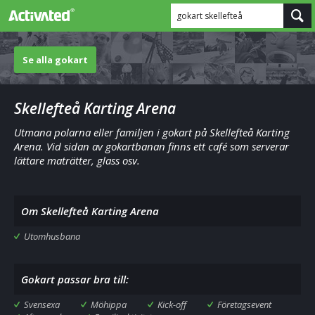
gokart skellefteå
Se alla gokart
Skellefteå Karting Arena
Utmana polarna eller familjen i gokart på Skellefteå Karting
Arena. Vid sidan av gokartbanan finns ett café som serverar
lättare maträtter, glass osv.
Om Skellefteå Karting Arena
Utomhusbana
Gokart passar bra till:
Svensexa
Möhippa
Kick-off
Företagsevent