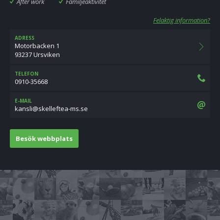
After work
Familjeaktivitet
Felaktig information?
ADRESS
Motorbacken 1
93237 Ursviken
TELEFON
0910-35668
E-MAIL
es.sm-aetfelleks@ilsnak
Besök webbplats