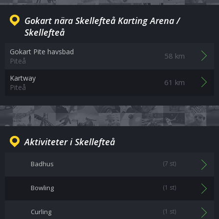
Gokart nära Skellefteå Karting Arena /
Skellefteå
Gokart Pite havsbad
58 km
Piteå
Kartway
61 km
Piteå
Aktiviteter i Skellefteå
Badhus
(7 st)
Bowling
(1 st)
Curling
(1 st)