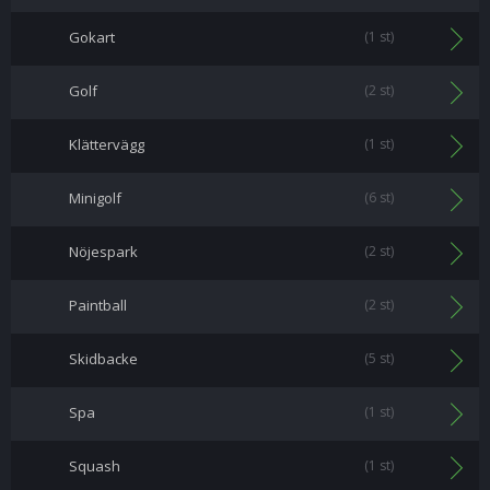
Gokart
(1 st)
Golf
(2 st)
Klättervägg
(1 st)
Minigolf
(6 st)
Nöjespark
(2 st)
Paintball
(2 st)
Skidbacke
(5 st)
Spa
(1 st)
Squash
(1 st)