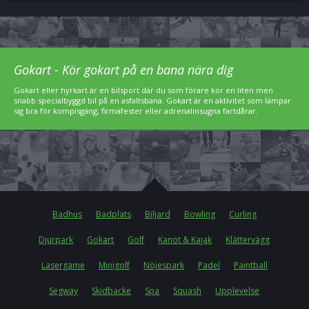
Gokart - Kör gokart på en bana nära dig
Gokart eller hyrkart är en bilsport där du som förare kör en liten men
snabb specialbyggd bil på en asfaltsbana. Gokart är en aktivitet som lämpar
sig bra för kompisgäng, firmafester eller adrenalinsugna fartdårar.
Badhus
Badplats
Biljard
Bowling
Curling
Djurpark
Gokart
Golf
Kanot & Kajak
Klättervägg
Lasergame
Minigolf
Nöjespark
Padel
Paintball
Segway
Skidbacke
Spa
Squash
Upplevelse